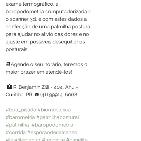
exame termográfico, a 
baropodometria computadorizada e 
o scanner 3d, e com estes dados a 
confecção de uma palmilha postural 
para ajudar no alivio das dores e no 
ajuste em possíveis desequilíbrios 
posturais.
.
📆Agende o seu horário, teremos o 
maior prazer em atendê-los!
.
 🏥 R. Benjamin Zilli - 404, Ahú - 
Curitiba-PR  ☎️ (41) 99914-6068
.
#boa_pisada
#biomecanica
#barometria
#palmilhapostural
#palmilha
#baropodometria
#corrida
#esporaodecalcaneo
#fasciteplantar
#tendinite
#canelite