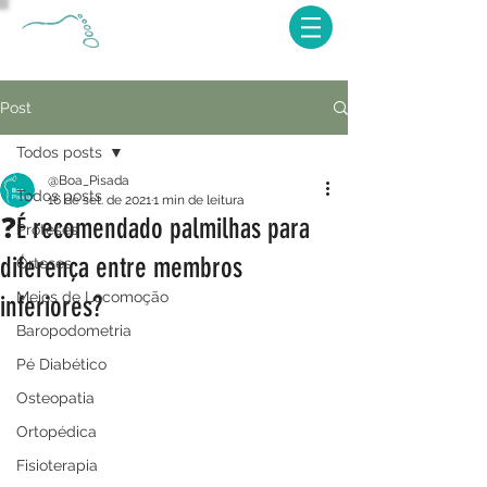
Post
Todos posts
@Boa_Pisada
Todos posts
16 de set. de 2021
1 min de leitura
❓É recomendado palmilhas para
Próteses
diferença entre membros
Órteses
Meios de Locomoção
inferiores?
Baropodometria
Pé Diabético
Osteopatia
Ortopédica
Fisioterapia