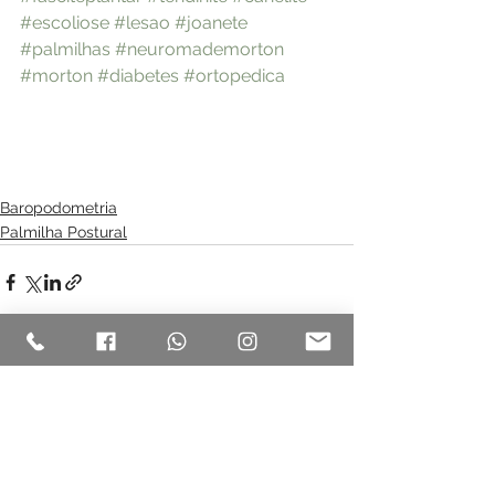
#escoliose
#lesao
#joanete
#palmilhas
#neuromademorton
#morton
#diabetes
#ortopedica
Baropodometria
Palmilha Postural
Ver tudo
Posts recentes