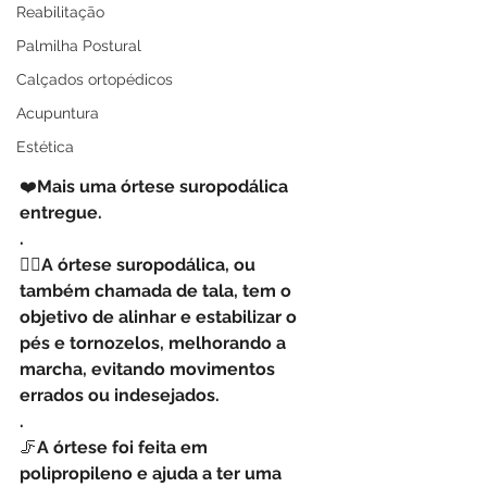
Reabilitação
Palmilha Postural
Calçados ortopédicos
Acupuntura
Estética
❤️
Mais uma órtese suropodálica 
entregue.
.
🧍‍♀️
A órtese suropodálica, ou 
também chamada de tala, tem o 
objetivo de alinhar e estabilizar o 
pés e tornozelos, melhorando a 
marcha, evitando movimentos 
errados ou indesejados.
.
🦵
A órtese foi feita em 
polipropileno e ajuda a ter uma 