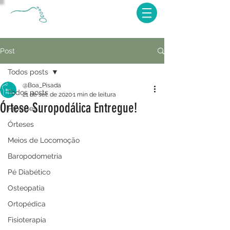
Post
Todos posts
@Boa_Pisada
Todos posts
21 de set. de 2020
1 min de leitura
Órtese Suropodálica Entregue!
Próteses
Órteses
Meios de Locomoção
Baropodometria
Pé Diabético
Osteopatia
Ortopédica
Fisioterapia