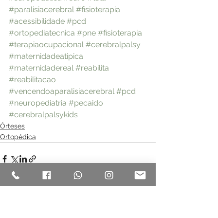
#paralisiacerebral
#fisioterapia
#acessibilidade
#pcd
#ortopediatecnica
#pne
#fisioterapia
#terapiaocupacional
#cerebralpalsy
#maternidadeatipica
#maternidadereal
#reabilita
#reabilitacao
#vencendoaparalisiacerebral
#pcd
#neuropediatria
#pecaido
#cerebralpalsykids
Órteses
Ortopédica
Ver tudo
Posts recentes