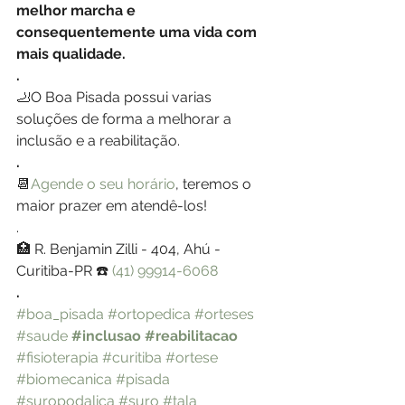
melhor marcha e 
consequentemente uma vida com 
mais qualidade.
.
🦶O Boa Pisada possui varias 
soluções de forma a melhorar a 
inclusão e a reabilitação. 
.
📆
Agende o seu horário
, teremos o 
maior prazer em atendê-los!
.
🏥 R. Benjamin Zilli - 404, Ahú - 
Curitiba-PR ☎️ 
(41) 99914-6068
.
#boa_pisada
#ortopedica
#orteses
#saude
#inclusao
#reabilitacao
#fisioterapia
#curitiba
#ortese
#biomecanica
#pisada
#suropodalica
#suro
#tala