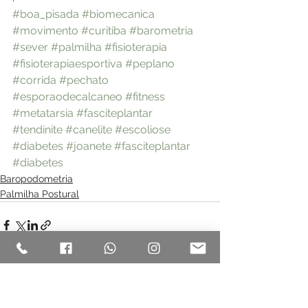
#boa_pisada
#biomecanica
#movimento
#curitiba
#barometria
#sever
#palmilha
#fisioterapia
#fisioterapiaesportiva
#peplano
#corrida
#pechato
#esporaodecalcaneo
#fitness
#metatarsia
#fasciteplantar
#tendinite
#canelite
#escoliose
#diabetes
#joanete
#fasciteplantar
#diabetes
Baropodometria
Palmilha Postural
Ver tudo
Posts recentes