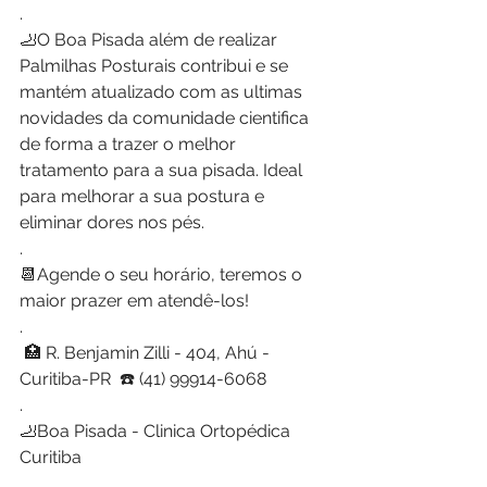
.
🦶O Boa Pisada além de realizar 
Palmilhas Posturais contribui e se 
mantém atualizado com as ultimas 
novidades da comunidade cientifica 
de forma a trazer o melhor 
tratamento para a sua pisada. Ideal 
para melhorar a sua postura e 
eliminar dores nos pés.
.
📆Agende o seu horário, teremos o 
maior prazer em atendê-los!
.
 🏥 R. Benjamin Zilli - 404, Ahú - 
Curitiba-PR  ☎️ (41) 99914-6068
.
🦶Boa Pisada - Clinica Ortopédica 
Curitiba
.