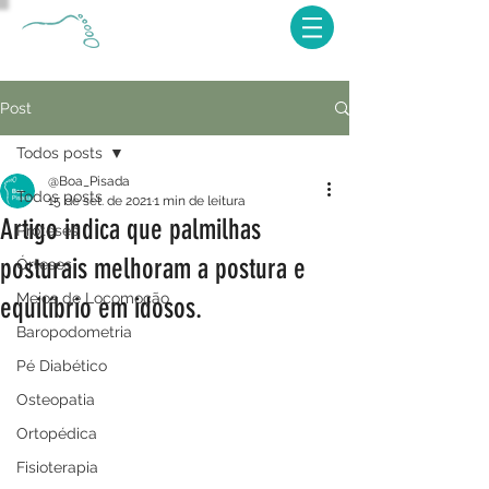
Post
Todos posts
@Boa_Pisada
Todos posts
15 de set. de 2021
1 min de leitura
Artigo indica que palmilhas
Próteses
posturais melhoram a postura e
Órteses
Meios de Locomoção
equilíbrio em idosos.
Baropodometria
Pé Diabético
Osteopatia
Ortopédica
Fisioterapia