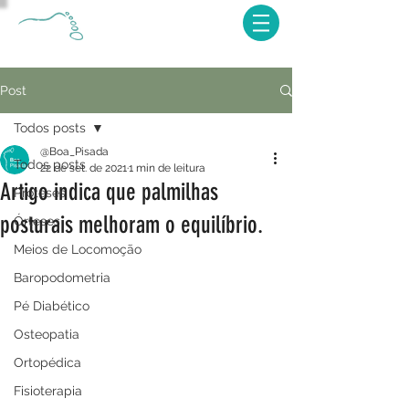
Post
Todos posts
@Boa_Pisada
Todos posts
22 de set. de 2021
1 min de leitura
Artigo indica que palmilhas
Próteses
posturais melhoram o equilíbrio.
Órteses
Meios de Locomoção
Baropodometria
Pé Diabético
Osteopatia
Ortopédica
Fisioterapia