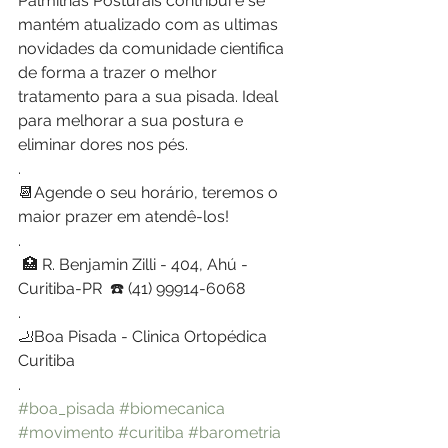
Palmilhas Posturais contribui e se 
mantém atualizado com as ultimas 
novidades da comunidade cientifica 
de forma a trazer o melhor 
tratamento para a sua pisada. Ideal 
para melhorar a sua postura e 
eliminar dores nos pés.
.
📆Agende o seu horário, teremos o 
maior prazer em atendê-los!
.
 🏥 R. Benjamin Zilli - 404, Ahú - 
Curitiba-PR  ☎️ (41) 99914-6068
.
🦶Boa Pisada - Clinica Ortopédica 
Curitiba
.
#boa_pisada
#biomecanica
#movimento
#curitiba
#barometria