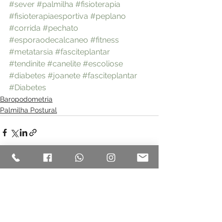
#sever
#palmilha
#fisioterapia
#fisioterapiaesportiva
#peplano
#corrida
#pechato
#esporaodecalcaneo
#fitness
#metatarsia
#fasciteplantar
#tendinite
#canelite
#escoliose
#diabetes
#joanete
#fasciteplantar
#Diabetes
Baropodometria
Palmilha Postural
Ver tudo
Posts recentes