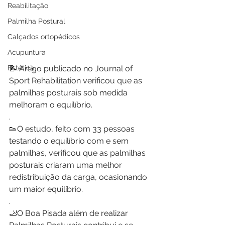
Reabilitação
Palmilha Postural
Calçados ortopédicos
Acupuntura
Estética
📝 Artigo publicado no Journal of 
Sport Rehabilitation verificou que as 
palmilhas posturais sob medida 
melhoram o equilíbrio.
.
👟O estudo, feito com 33 pessoas 
testando o equilíbrio com e sem 
palmilhas, verificou que as palmilhas 
posturais criaram uma melhor 
redistribuição da carga, ocasionando 
um maior equilíbrio.
.
🦶O Boa Pisada além de realizar 