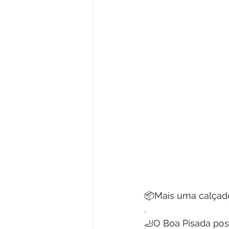
📦Mais uma calçado
.
🦶O Boa Pisada poss