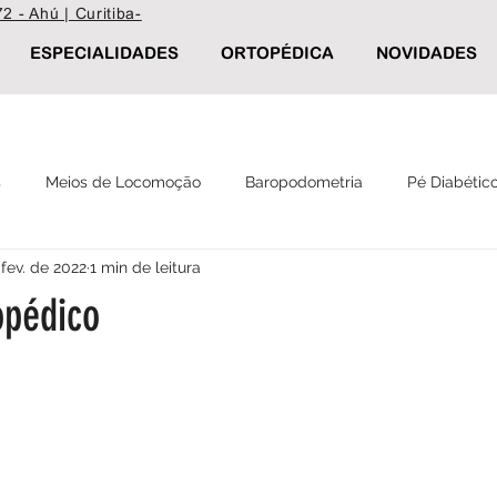
2 - Ahú | Curitiba-
ESPECIALIDADES
ORTOPÉDICA
NOVIDADES
s
Meios de Locomoção
Baropodometria
Pé Diabétic
 fev. de 2022
1 min de leitura
Reabilitação
Palmilha Postural
Calçados ortopédicos
opédico