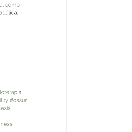
a, como 
dálica, 
sioterapia
lity
#ossur
esis
eness