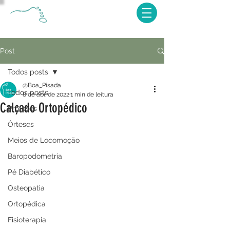
Post
Todos posts
@Boa_Pisada
Todos posts
8 de abr. de 2022
1 min de leitura
Calçado Ortopédico
Próteses
Órteses
Meios de Locomoção
Baropodometria
Pé Diabético
Osteopatia
Ortopédica
Fisioterapia