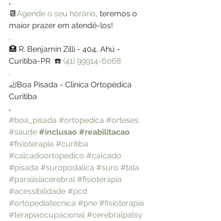
.
📆
Agende o seu horário
, teremos o 
maior prazer em atendê-los!
.
🏥 R. Benjamin Zilli - 404, Ahú - 
Curitiba-PR  ☎️ 
(41) 99914-6068
.
🦶Boa Pisada - Clinica Ortopédica 
Curitiba
.
#boa_pisada
#ortopedica
#orteses
#saude
#inclusao
#reabilitacao
#fisioterapia
#curitiba
#calcadoortopedico
#calcado
#pisada
#suropodalica
#suro
#tala
#paralisiacerebral
#fisioterapia
#acessibilidade
#pcd
#ortopediatecnica
#pne
#fisioterapia
#terapiaocupacional
#cerebralpalsy