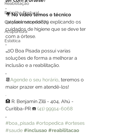
ter com a órtese?
Reabilitação
.
Palmilha Postural
🎥
 No vídeo temos o técnico 
@rafaelmacedo879 explicando os 
Calçados ortopédicos
cuidados de higiene que se deve ter 
Acupuntura
com a órtese.
Estética
.
🦶O Boa Pisada possui varias 
soluções de forma a melhorar a 
inclusão e a reabilitação. 
.
📆
Agende o seu horário
, teremos o 
maior prazer em atendê-los!
.
🏥 R. Benjamin Zilli - 404, Ahú - 
Curitiba-PR ☎️ 
(41) 99914-6068
.
#boa_pisada
#ortopedica
#orteses
#saude
#inclusao
#reabilitacao