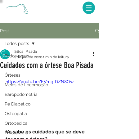
Post
Todos posts
@Boa_Pisada
Todos posts
4 de jun. de 2020
1 min de leitura
Cuidados com a órtese Boa Pisada
Próteses
Órteses
https://youtu.be/EVmgrDZN8Ow
Meios de Locomoção
Baropodometria
Pé Diabético
Osteopatia
Ortopédica
Vc sabe os cuidados que se deve 
Fisioterapia