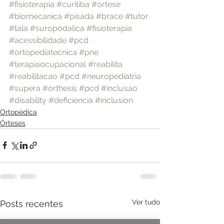
#fisioterapia
#curitiba
#ortese
#biomecanica
#pisada
#brace
#tutor
#tala
#suropodalica
#fisioterapia
#acessibilidade
#pcd
#ortopediatecnica
#pne
#terapiaocupacional
#reabilita
#reabilitacao
#pcd
#neuropediatria
#supera
#orthesis
#pcd
#inclusao
#disability
#deficiencia
#inclusion
Ortopédica
Órteses
Ver tudo
Posts recentes