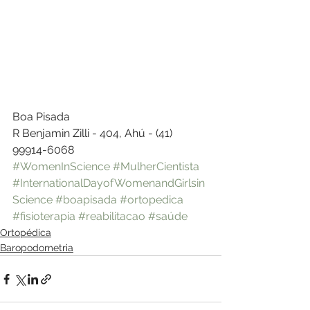
Boa Pisada
R Benjamin Zilli - 404, Ahú - (41) 
99914-6068
#WomenInScience
#MulherCientista
#InternationalDayofWomenandGirlsin
Science
#boapisada
#ortopedica
#fisioterapia
#reabilitacao
#saúde
Ortopédica
Baropodometria