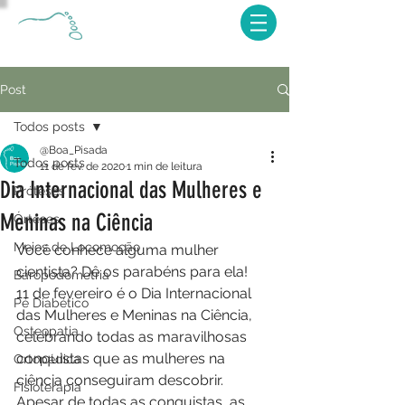
Post
Todos posts
@Boa_Pisada
Todos posts
11 de fev. de 2020
1 min de leitura
Dia Internacional das Mulheres e
Próteses
Meninas na Ciência
Órteses
Meios de Locomoção
Você conhece alguma mulher 
cientista? Dê os parabéns para ela!
Baropodometria
11 de fevereiro é o Dia Internacional 
Pé Diabético
das Mulheres e Meninas na Ciência, 
Osteopatia
celebrando todas as maravilhosas 
conquistas que as mulheres na 
Ortopédica
ciência conseguiram descobrir. 
Fisioterapia
Apesar de todas as conquistas, as 