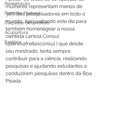
Reabilitação
mulheres representam menos de 
Palmilha Postural
30% dos pesquisadores em todo o 
mundo. Aproveitando este dia para 
Calçados ortopédicos
também homenagear a nossa 
Acupuntura
cientista Larissa Consul 
Estética
(@larissafreitasconsul ) que desde 
seu mestrado, tenta sempre 
contribuir para a ciência, realizando 
pesquisas e ajudando estudantes a 
conduzirem pesquisas dentro da Boa 
Pisada. 