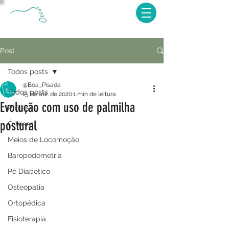
Post
Todos posts
@Boa_Pisada
Todos posts
15 de abr. de 2020
1 min de leitura
Evolução com uso de palmilha
Próteses
postural
Órteses
Meios de Locomoção
Baropodometria
Pé Diabético
Osteopatia
Ortopédica
Fisioterapia