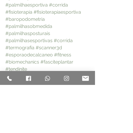
#palmilhaesportiva
#corrida
#fisioterapia
#fisioterapiaesportiva
#baropodometria
#palmilhasobmedida
#palmilhasposturais
#palmilhasesportivas
#corrida
#termografia
#scanner3d
#esporaodecalcaneo
#fitness
#biomechanics
#fasciteplantar
#tendinite
Baropodometria
Ver tudo
Posts recentes