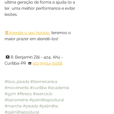
ultima geração de forma a ajuda-lo a 
ter  uma melhor performance e evitar 
lesões.
📆
Agende o seu horário
, teremos o 
maior prazer em atendê-los!
 🏥 R. Benjamin Zilli - 404, Ahú - 
Curitiba-PR  ☎️ 
(41) 99914-6068
#boa_pisada
#biomecanica
#movimento
#curitiba
#academia
#gym
#fitness
#exercicio
#barometria
#palmilhapostural
#marcha
#pisada
#palmilha
#palmilhapostural