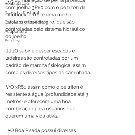
🦿A combinação de perna protética 
Reabilitação
com joelho 3R80 com o pé triton da 
Palmilha Postural
Ottobock permite uma melhor 
postura e fase de giro, que são 
Calçados ortopédicos
controladas pelo sistema hidráulico 
Acupuntura
do joelho.
Estética
.
🚶🏻‍♀️O subir e descer escadas e 
ladeiras são controladas por um 
padrão de marcha fisiológica, assim 
como as diversos tipos de caminhada.
.
💦O 3R80 assim como o pé triton é 
resistente à água (profundidade até 3 
metros) e oferecem uma boa 
combinação para usuários que 
querem uma vida ativa.
.
🦶O Boa Pisada possui diversas 