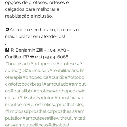
opções de próteses, órteses e 
calçados para melhorar a 
reabilitação e inclusão.
.
📆Agende o seu horário, teremos o 
maior prazer em atendê-los!
.
🏥 R. Benjamin Zilli - 404, Ahú - 
Curitiba-PR ☎️ (41) 99914-6068
#boapisada
#ortopedica
#proteses
#s
aude
#3r80
#inclusao
#reabilitacao
#fisi
oterapia
#ortopédica
#curitiba
#ottobo
ck
#ottobockbrasil
#amputado
#amput
ee
#transtibial
#protese
#orthopedic
#in
clusao
#disability
#triton
#transtibial
#a
mputeelife
#prosthetics
#prostheticleg
#limbloss
#prosthetic
#prosthesis
#am
putation
#amputees
#lifewithoutlimitati
ons
#amputeefitness
#disabled