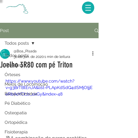
Post
Todos posts
@Boa_Pisada
Todos posts
30 de jun. de 2020
1 min de leitura
Joelho 3R80 com pé Triton
Próteses
Órteses
https://www.youtube.com/watch?
Meios de Locomoção
v=g3BrTBtEnJA&list=PLApKdSdQ4dSMjOIjjE
Baropodometria
eRbAoYCl1b_uxGy&index=48
Pé Diabético
Osteopatia
Ortopédica
Fisioterapia