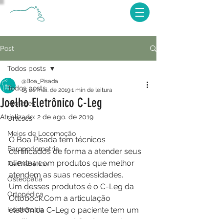
Post
Todos posts
@Boa_Pisada
Todos posts
15 de mai. de 2019
1 min de leitura
Joelho Eletrônico C-Leg
Próteses
Atualizado:
2 de ago. de 2019
Órteses
Meios de Locomoção
O Boa Pisada tem técnicos 
Baropodometria
certificados de forma a atender seus 
clientes com produtos que melhor 
Pé Diabético
atendem as suas necessidades. 
Osteopatia
Um desses produtos é o C-Leg da 
Ortopédica
Ottobock.Com a articulação 
Fisioterapia
eletrônica C-Leg o paciente tem um 