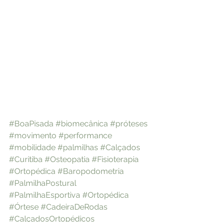
#BoaPisada
#biomecânica
#próteses
#movimento
#performance
#mobilidade
#palmilhas
#Calçados
#Curitiba
#Osteopatia
#Fisioterapia
#Ortopédica
#Baropodometria
#PalmilhaPostural
#PalmilhaEsportiva
#Ortopédica
#Órtese
#CadeiraDeRodas
#CalçadosOrtopédicos