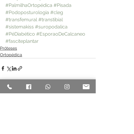
#PalmilhaOrtopédica
#Pisada
#Podoposturologia
#cleg
#transfemural
#transtibial
#sistemakiss
#suropodalica
#PéDiabético
#EsporaoDeCalcaneo
#fasciteplantar
Próteses
Ortopédica
Ver tudo
Posts recentes