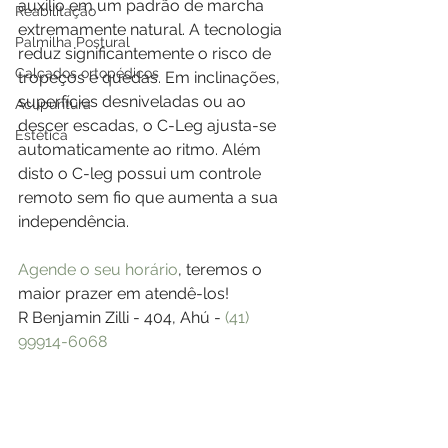
auxilio em um padrão de marcha 
Reabilitação
extremamente natural. A tecnologia 
Palmilha Postural
reduz significantemente o risco de 
Calçados ortopédicos
tropeços e quedas. Em inclinações, 
superfícies desniveladas ou ao 
Acupuntura
descer escadas, o C-Leg ajusta-se 
Estética
automaticamente ao ritmo. Além 
disto o C-leg possui um controle 
remoto sem fio que aumenta a sua 
independência.
Agende o seu horário
, teremos o 
maior prazer em atendê-los!
R Benjamin Zilli - 404, Ahú - 
(41) 
99914-6068