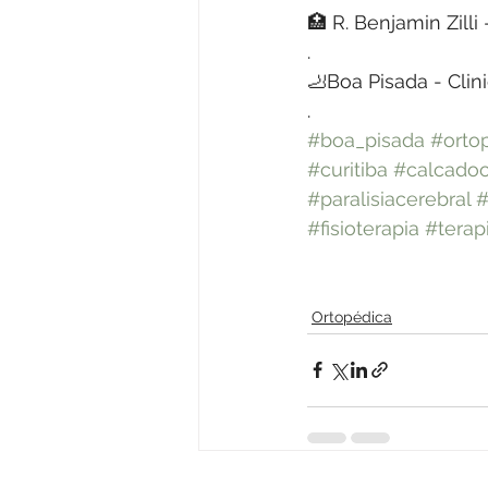
🏥 R. Benjamin Zilli
.
🦶Boa Pisada - Clin
.
#boa_pisada
#orto
#curitiba
#calcadoo
#paralisiacerebral
#
#fisioterapia
#terap
Ortopédica