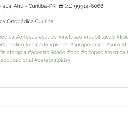
 - 404, Ahú - Curitiba-PR  ☎️ (41) 99914-6068
ica Ortopédica Curitiba
pedica
#orteses
#saude
#inclusao
#reabilitacao
#fisi
rtopedico
#calcado
#pisada
#suropodalica
#suro
#t
fisioterapia
#acessibilidade
#pcd
#ortopediatecnica
iaocupacional
#cerebralpalsy