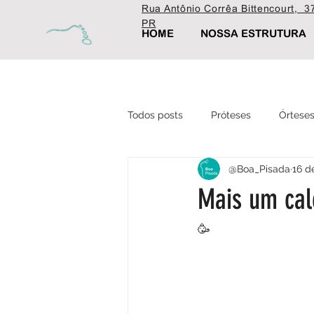
Rua Antônio Corrêa Bittencourt, 37
PR
HOME
NOSSA ESTRUTURA
Todos posts
Próteses
Órtese
@Boa_Pisada
16 d
Ortopédica
Fisioterapia
Mais um cal
Estética
🥳 