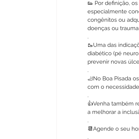
👟 Por definição, o
especialmente conc
congênitos ou adqu
doenças ou trauma.
.
🥾Uma das indicaçõ
diabético (pé neur
prevenir novas úlce
.
🦶No Boa Pisada os
com o necessidade 
.
👍Venha também rea
a melhorar a inclusã
.
📆Agende o seu hor
.