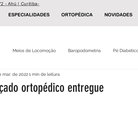
2 - Ahú | Curitiba-
ESPECIALIDADES
ORTOPÉDICA
NOVIDADES
s
Meios de Locomoção
Baropodometria
Pé Diabétic
e mar. de 2022
1 min de leitura
Reabilitação
Palmilha Postural
Calçados ortopédicos
çado ortopédico entregue