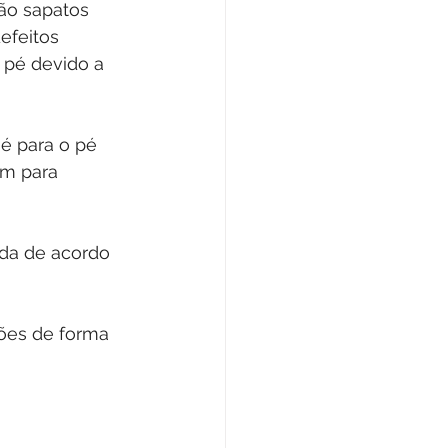
são sapatos 
efeitos 
 pé devido a 
é para o pé 
m para 
da de acordo 
ões de forma 