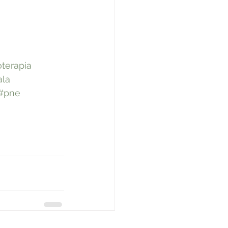
oterapia
ala
#pne