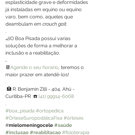
esplasticidade grave e deformidades 
já instaladas em equino ou equino 
varo, bem como, aqueles que 
deambulam em 
crouch gait
. 
.
🦶O Boa Pisada possui varias 
soluções de forma a melhorar a 
inclusão e a reabilitação. 
.
📆
Agende o seu horário
, teremos o 
maior prazer em atendê-los!
.
 🏥 R. Benjamin Zilli - 404, Ahú - 
Curitiba-PR  ☎️ 
(41) 99914-6068
.
#boa_pisada
#ortopedica
#ÓrteseSuropodálicaFixa
#órteses
#
mielomeningocele 
#saúde
#inclusao
#reabilitacao
#fisioterapia