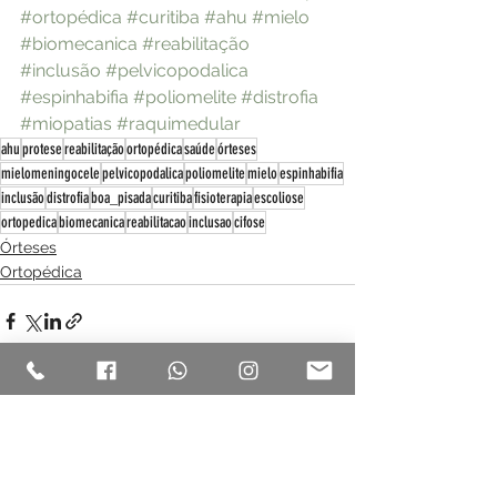
#ortopédica
#curitiba
#ahu
#mielo
#biomecanica
#reabilitação
#inclusão
#pelvicopodalica
#espinhabifia
#poliomelite
#distrofia
#miopatias
#raquimedular
ahu
protese
reabilitação
ortopédica
saúde
órteses
mielomeningocele
pelvicopodalica
poliomelite
mielo
espinhabifia
inclusão
distrofia
boa_pisada
curitiba
fisioterapia
escoliose
ortopedica
biomecanica
reabilitacao
inclusao
cifose
Órteses
Ortopédica
Ver tudo
Posts recentes