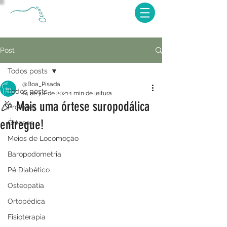
Post
Todos posts
@Boa_Pisada
Todos posts
14 de jul. de 2021
1 min de leitura
🎉 Mais uma órtese suropodálica
Próteses
entregue!
Órteses
Meios de Locomoção
Baropodometria
Pé Diabético
Osteopatia
Ortopédica
Fisioterapia