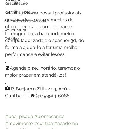
Reabilitação
.
Palmilha Postural
🦶O Boa Pisada possui profissionais 
qualificados e equipamentos de 
Calçados ortopédicos
ultima geração, como o exame 
Acupuntura
termográfico, a baropodometria 
Estética
computadorizada e o scanner 3d, de 
forma a ajuda-lo a ter uma melhor 
performance e evitar lesões.
.
📆Agende o seu horário, teremos o 
maior prazer em atendê-los!
.
🏥 R. Benjamin Zilli - 404, Ahú - 
Curitiba-PR ☎️ (41) 99914-6068
#boa_pisada
#biomecanica
#movimento
#curitiba
#academia