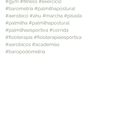
#gym
#fitness
#exercicio
#barometria
#palmilhapostural
#aerobico
#ahu
#marcha
#pisada
#palmilha
#palmilhapostural
#palmilhaesportiva
#corrida
#fisioterapia
#fisioterapiaesportiva
#aerobicos
#academias
#baropodometria