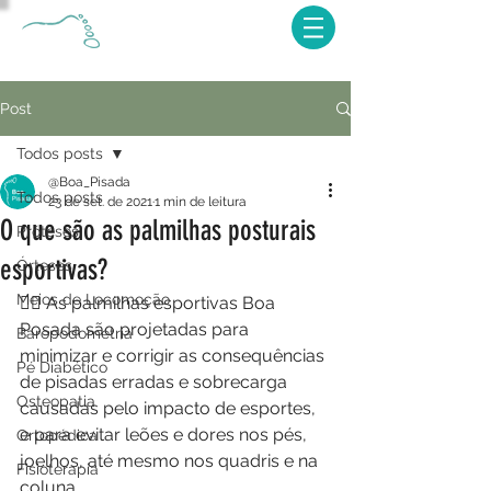
Post
Todos posts
@Boa_Pisada
Todos posts
23 de set. de 2021
1 min de leitura
O que são as palmilhas posturais
Próteses
esportivas?
Órteses
Meios de Locomoção
🏃‍♂️ As palmilhas esportivas Boa 
Posada são projetadas para 
Baropodometria
minimizar e corrigir as consequências 
Pé Diabético
de pisadas erradas e sobrecarga 
Osteopatia
causadas pelo impacto de esportes, 
e para evitar leões e dores nos pés, 
Ortopédica
joelhos, até mesmo nos quadris e na 
Fisioterapia
coluna.