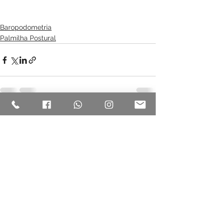
Baropodometria
Palmilha Postural
Ver tudo
Posts recentes