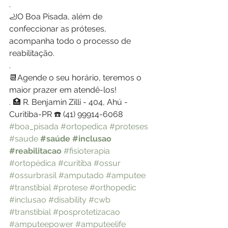
.
🦶O Boa Pisada, além de 
confeccionar as próteses, 
acompanha todo o processo de 
reabilitação.
.
📆Agende o seu horário, teremos o 
maior prazer em atendê-los!
. 🏥 R. Benjamin Zilli - 404, Ahú - 
Curitiba-PR ☎️ (41) 99914-6068
#boa_pisada
#ortopedica
#proteses
#saude
#saúde
#inclusao
#reabilitacao
#fisioterapia
#ortopédica
#curitiba
#ossur
#ossurbrasil
#amputado
#amputee
#transtibial
#protese
#orthopedic
#inclusao
#disability
#cwb
#transtibial
#posprotetizacao
#amputeepower
#amputeelife