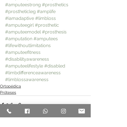
#amputeestrong
#prosthetics
#prostheticleg
#amplife
#iamadaptive
#limbloss
#amputeegirl
#prosthetic
#amputeemodel
#prosthesis
#amputation
#amputees
#lifewithoutlimitations
#amputeefitness
#disabilityawareness
#amputeelifestyle
#disabled
#limbdifferenceawareness
#limblossawareness
Ortopédica
Próteses