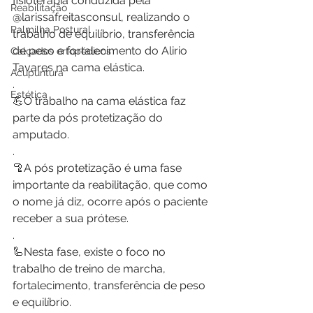
fisioterapia conduzida pela 
Reabilitação
@larissafreitasconsul, realizando o 
Palmilha Postural
trabalho de equilíbrio, transferência 
de peso e fortalecimento do Alirio 
Calçados ortopédicos
Tavares na cama elástica.
Acupuntura
.
Estética
💪O trabalho na cama elástica faz 
parte da pós protetização do 
amputado.
.
🦿A pós protetização é uma fase 
importante da reabilitação, que como 
o nome já diz, ocorre após o paciente 
receber a sua prótese. 
.
🦾Nesta fase, existe o foco no 
trabalho de treino de marcha, 
fortalecimento, transferência de peso 
e equilíbrio.