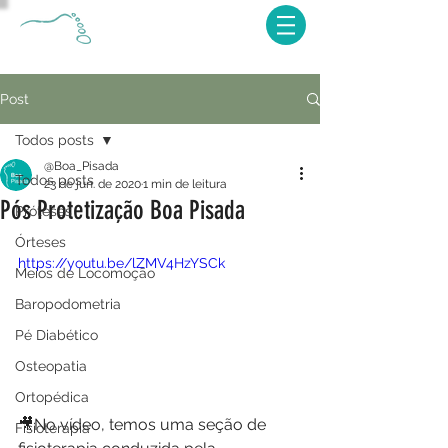
Post
Todos posts
@Boa_Pisada
Todos posts
23 de jun. de 2020
1 min de leitura
Pós Protetização Boa Pisada
Próteses
Órteses
https://youtu.be/lZMV4HzYSCk
Meios de Locomoção
Baropodometria
Pé Diabético
Osteopatia
Ortopédica
🎥No vídeo, temos uma seção de 
Fisioterapia