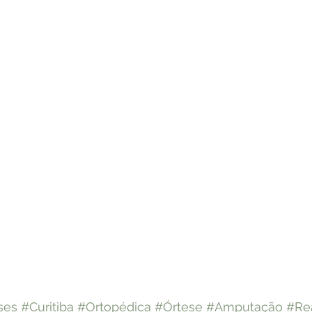
ses
#Curitiba
#Ortopédica
#Órtese
#Amputação
#Rea