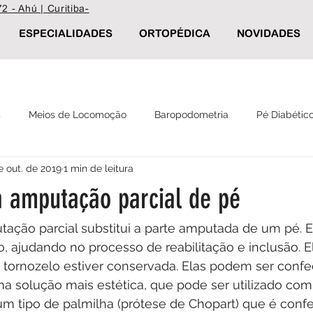
2 - Ahú | Curitiba-
ESPECIALIDADES
ORTOPÉDICA
NOVIDADES
s
Meios de Locomoção
Baropodometria
Pé Diabétic
e out. de 2019
1 min de leitura
Reabilitação
Palmilha Postural
Calçados ortopédicos
a amputação parcial de pé
tação parcial substitui a parte amputada de um pé. 
, ajudando no processo de reabilitação e inclusão. E
 tornozelo estiver conservada. Elas podem ser conf
ma solução mais estética, que pode ser utilizado com
 tipo de palmilha (prótese de Chopart) que é conf