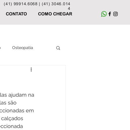
(41) 99914.6068 |
(41) 3046.014
4
CONTATO
COMO CHEGAR
o
Osteopatia
Acupuntura
Elas ajudam na 
las são 
eccionadas em 
 calçados 
eccionada 