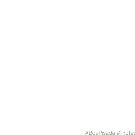
#BoaPisada
#Próte