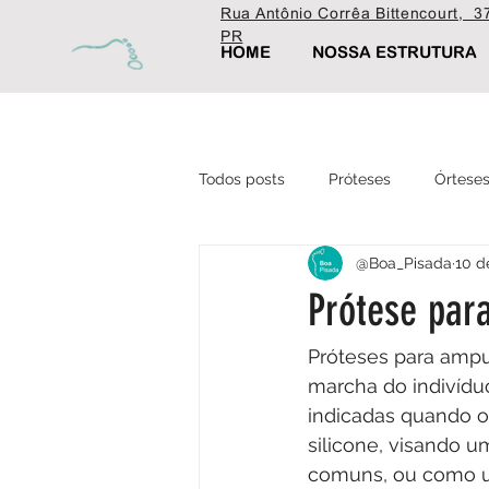
Rua Antônio Corrêa Bittencourt, 37
PR
HOME
NOSSA ESTRUTURA
Todos posts
Próteses
Órtese
@Boa_Pisada
10 d
Ortopédica
Fisioterapia
Prótese par
Estética
Próteses para ampu
marcha do indivíduo
indicadas quando o
silicone, visando u
comuns, ou como um