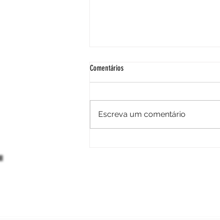
Comentários
Escreva um comentário
Prótese estética de dedo