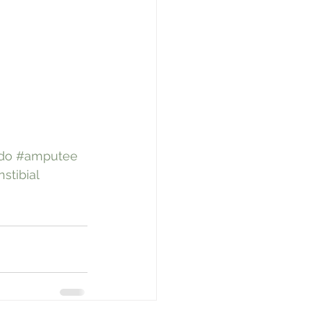
do
#amputee
nstibial