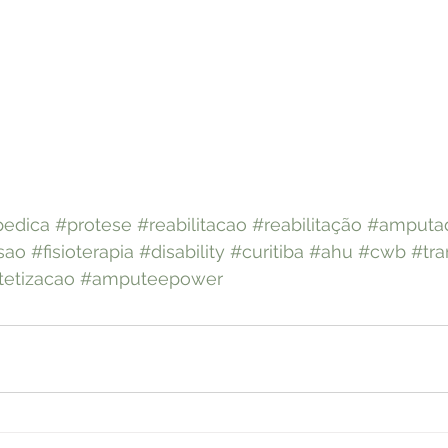
pedica
#protese
#reabilitacao
#reabilitação
#amputa
sao
#fisioterapia
#disability
#curitiba
#ahu
#cwb
#tra
tetizacao
#amputeepower