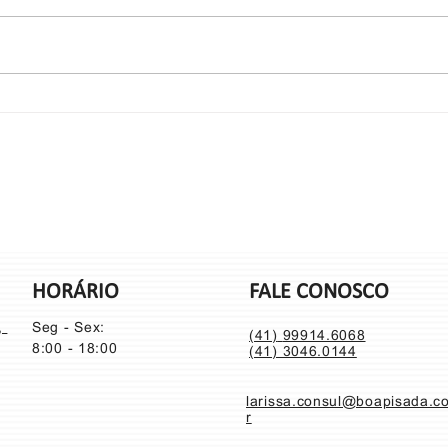
Entrega para o João
⁉️Vc s
com su
HORÁRIO
FALE CONOSCO
t,
Seg - Sex:
(41)
99914.6068
8:00 - 18:00
(41) 3046.0144
larissa.consul@boapisada.c
r