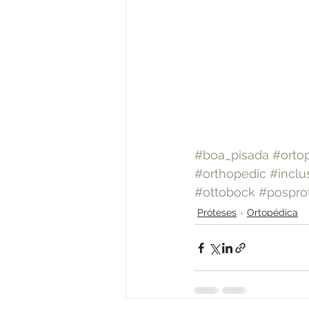
#boa_pisada
#orto
#orthopedic
#inclu
#ottobock
#pospro
Próteses
Ortopédica