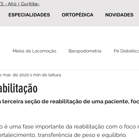
2 - Ahú | Curitiba-
ESPECIALIDADES
ORTOPÉDICA
NOVIDADES
s
Meios de Locomoção
Baropodometria
Pé Diabétic
e mar. de 2020
1 min de leitura
Reabilitação
Palmilha Postural
Calçados ortopédicos
bilitação
 terceira seção de reabilitação de uma paciente, fo
o é uma fase importante da reabilitação com o foco 
rtalecimento, transferência de peso e equilíbrio. 