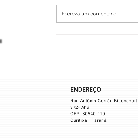
Escreva um comentário
Prótese estética de dedo
ENDEREÇO
Rua Antônio Corrêa Bittencour
372- Ahú
CEP:
80540-110
Curitiba | Paraná