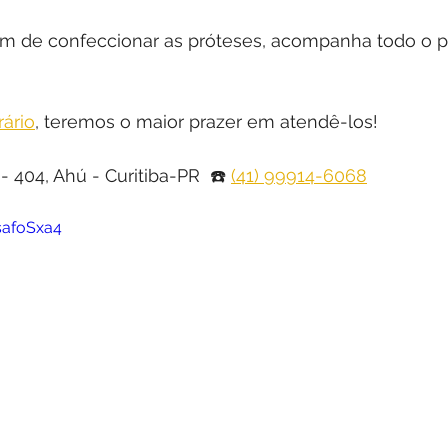
ém de confeccionar as próteses, acompanha todo o p
ário
, teremos o maior prazer em atendê-los!
i - 404, Ahú - Curitiba-PR  ☎️ 
(41) 99914-6068
safoSxa4