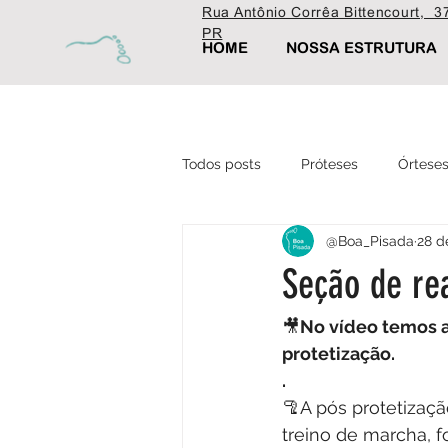
Rua Antônio Corrêa Bittencourt, 37
PR
HOME
NOSSA ESTRUTURA
Todos posts
Próteses
Órtese
@Boa_Pisada
28 d
Ortopédica
Fisioterapia
Seção de rea
Estética
🎥
No vídeo temos a
protetização.
.
🦿A pós protetizaçã
treino de marcha, fo