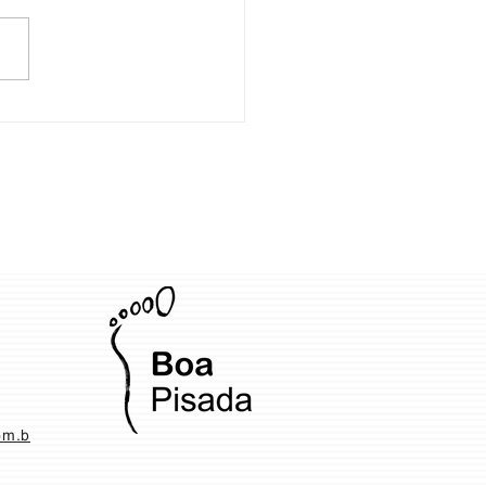
abe quais cuidados vc deve ter
a prótese?
om.b