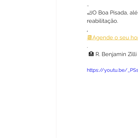
..
🦶O Boa Pisada, al
reabilitação.
.
📆
Agende o seu hor
.
 🏥 R. Benjamin Zill
https://youtu.be/_PS