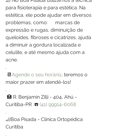
🦶 No Boa Pisada utilizamos a técnica 
para fisioterapia e para estética. Na 
estética, ele pode ajudar em diversos 
problemas, como: 	marcas de 
expressão e rugas, diminuição de 
queloides, fibroses e cicatrizes, ajuda 
a diminuir a gordura localizada e 
celulite, e até mesmo ajuda com a 
acne. 
.
 📆
Agende o seu horário
, teremos o 
maior prazer em atendê-los!
.
 🏥 R. Benjamin Zilli - 404, Ahú - 
Curitiba-PR  ☎️ 
(41) 99914-6068
.
🦶Boa Pisada - Clinica Ortopédica 
Curitiba
.