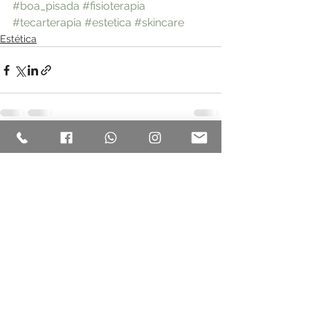
#boa_pisada
#fisioterapia
#tecarterapia
#estetica
#skincare
Estética
Ver tudo
Posts recentes