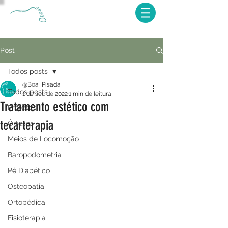
Post
Todos posts
@Boa_Pisada
Todos posts
1 de set. de 2022
1 min de leitura
Tratamento estético com
Próteses
tecarterapia
Órteses
Meios de Locomoção
Baropodometria
Pé Diabético
Osteopatia
Ortopédica
Fisioterapia