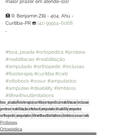
maior prazer em atendê-los!
.
🏥 R. Benjamin Zilli - 404, Ahú - 
Curitiba-PR ☎️ 
(41) 99914-6068
.
#boa_pisada
#ortopedica
#protese
#reabilitacao
#reabilitação
#amputado
#orthopedic
#inclusao
#fisioterapia
#curitiba
#cwb
#ottobock
#ossur
#amputados
#amputee
#disability
#limbloss
#lifewithoutlimitations
boa_pisada
fisioterapia
curitiba
ortopedica
reabilitacao
inclusao
protese
reabilitação
ottobock
amputado
disability
amputee
orthopedic
amputados
lifewithoutlimitations
limbloss
ossur
cwb
Próteses
Ortopédica