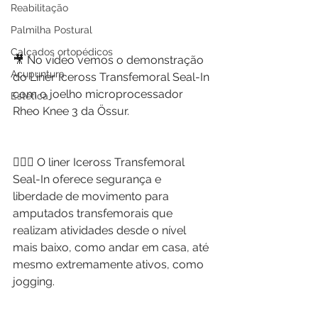
Reabilitação
Palmilha Postural
Calçados ortopédicos
🎥 No vídeo vemos o demonstração 
Acupuntura
do Liner Iceross Transfemoral Seal-In 
com o joelho microprocessador 
Estética
Rheo Knee 3 da Össur.
🚶🏻‍♀️ O liner Iceross Transfemoral 
Seal-In oferece segurança e 
liberdade de movimento para 
amputados transfemorais que 
realizam atividades desde o nível 
mais baixo, como andar em casa, até 
mesmo extremamente ativos, como 
jogging. 