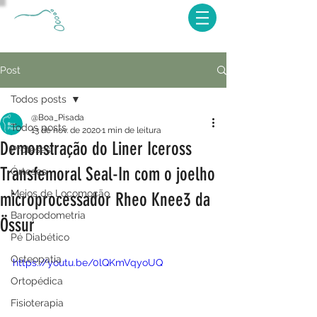
Post
Todos posts
@Boa_Pisada
Todos posts
13 de nov. de 2020
1 min de leitura
Demonstração do Liner Iceross
Próteses
Transfemoral Seal-In com o joelho
Órteses
Meios de Locomoção
microprocessador Rheo Knee3 da
Baropodometria
Össur
Pé Diabético
Osteopatia
https://youtu.be/0lQKmVqyoUQ
Ortopédica
Fisioterapia