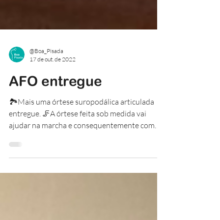
@Boa_Pisada
17 de out. de 2022
AFO entregue
🏞Mais uma órtese suropodálica articulada
entregue. 🦵A órtese feita sob medida vai
ajudar na marcha e consequentemente com
uma vida com...