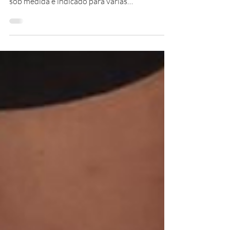
🌅Calçados Ortopédicos sob medida prontos
para entrega. . 🥾Utilizar calçados e palmilhas
sob medida é indicado para varias
comorbidades...