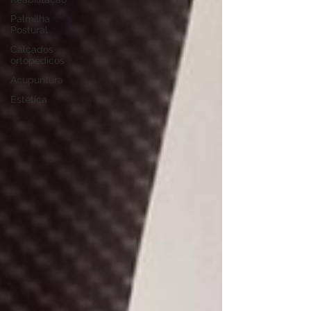
Palmilha
Postural
Calçados
ortopédicos
Acupuntura
Estética