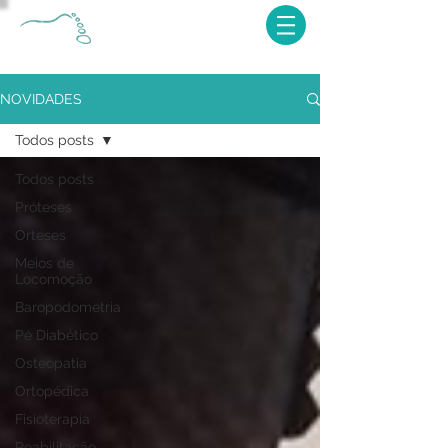
NOVIDADES
Todos posts
Todos posts
Próteses
Órteses
Meios de
Locomoção
Baropodometria
Pé Diabético
Osteopatia
Ortopédica
Fisioterapia
Reabilitação