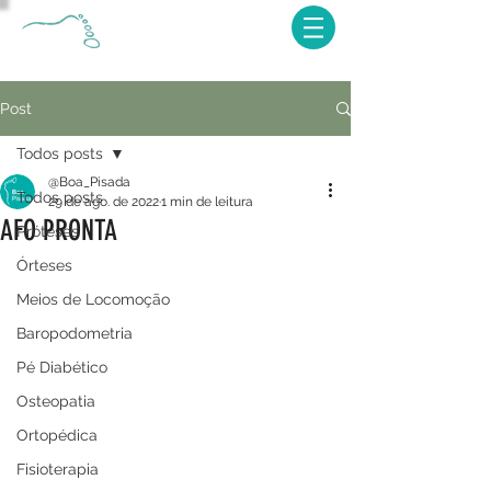
Post
Todos posts
@Boa_Pisada
Todos posts
29 de ago. de 2022
1 min de leitura
AFO PRONTA
Próteses
Órteses
Meios de Locomoção
Baropodometria
Pé Diabético
Osteopatia
Ortopédica
Fisioterapia