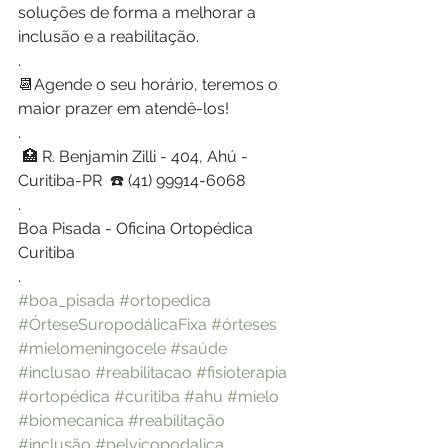
soluções de forma a melhorar a 
inclusão e a reabilitação. 
.
📆Agende o seu horário, teremos o 
maior prazer em atendê-los!
.
 🏥 R. Benjamin Zilli - 404, Ahú - 
Curitiba-PR  ☎️ (41) 99914-6068
.
Boa Pisada - Oficina Ortopédica 
Curitiba
.
#boa_pisada
#ortopedica
#ÓrteseSuropodálicaFixa
#órteses
#mielomeningocele
#saúde
#inclusao
#reabilitacao
#fisioterapia
#ortopédica
#curitiba
#ahu
#mielo
#biomecanica
#reabilitação
#inclusão
#pelvicopodalica