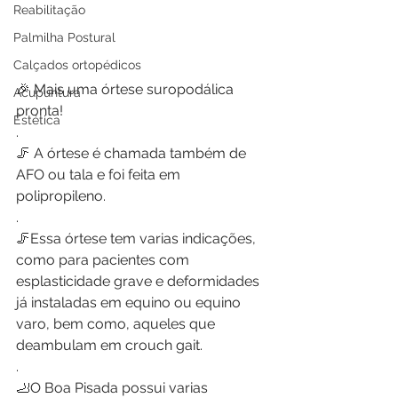
Reabilitação
Palmilha Postural
Calçados ortopédicos
🎉 Mais uma órtese suropodálica 
Acupuntura
pronta!
Estética
.
🦵 A órtese é chamada também de 
AFO ou tala e foi feita em 
polipropileno.
.
🦵Essa órtese tem varias indicações, 
como para pacientes com 
esplasticidade grave e deformidades 
já instaladas em equino ou equino 
varo, bem como, aqueles que 
deambulam em crouch gait. 
.
🦶O Boa Pisada possui varias 