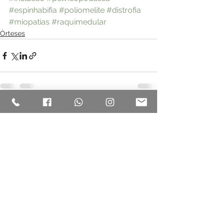
#espinhabifia
#poliomelite
#distrofia
#miopatias
#raquimedular
Órteses
Ver tudo
Posts recentes