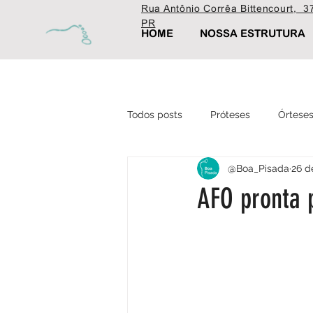
Rua Antônio Corrêa Bittencourt, 37
PR
HOME
NOSSA ESTRUTURA
Todos posts
Próteses
Órtese
@Boa_Pisada
26 d
Ortopédica
Fisioterapia
AFO pronta 
Estética