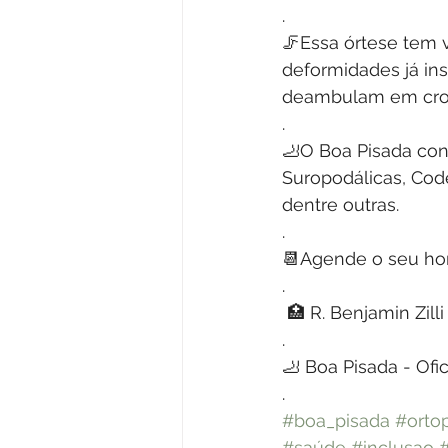
.
🦵Essa órtese tem 
deformidades já in
deambulam em crou
.
🦶O Boa Pisada con
Suropodálicas, Code
dentre outras. 
.
📆Agende o seu hor
.
 🏥 R. Benjamin Zill
.
🦶 Boa Pisada - Ofi
.
#boa_pisada
#orto
#saúde
#inclusao
#