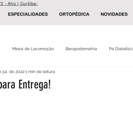
2 - Ahú | Curitiba-
ESPECIALIDADES
ORTOPÉDICA
NOVIDADES
s
Meios de Locomoção
Baropodometria
Pé Diabétic
e jul. de 2022
1 min de leitura
Reabilitação
Palmilha Postural
Calçados ortopédicos
para Entrega!