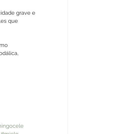
cidade grave e 
les que 
omo 
dálica, 
ingocele
#mielo