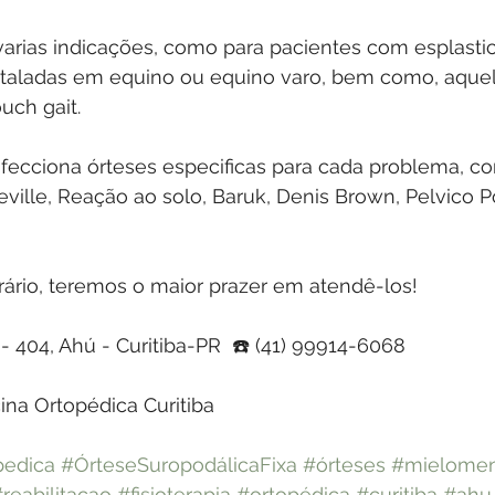
varias indicações, como para pacientes com esplasti
staladas em equino ou equino varo, bem como, aque
ch gait. 
fecciona órteses especificas para cada problema, c
ville, Reação ao solo, Baruk, Denis Brown, Pelvico Po
ário, teremos o maior prazer em atendê-los!
i - 404, Ahú - Curitiba-PR  ☎️ (41) 99914-6068
cina Ortopédica Curitiba
pedica
#ÓrteseSuropodálicaFixa
#órteses
#mielomen
reabilitacao
#fisioterapia
#ortopédica
#curitiba
#ahu