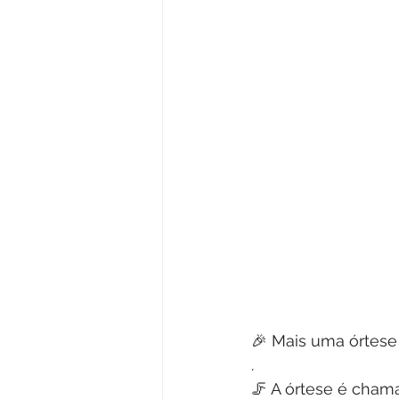
🎉 Mais uma órtese
.
🦵 A órtese é chama