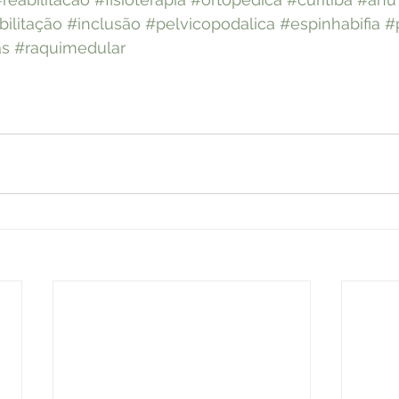
bilitação
#inclusão
#pelvicopodalica
#espinhabifia
#
as
#raquimedular