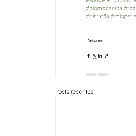
#biomecanica
#rea
#distrofia
#miopati
Órteses
Posts recentes