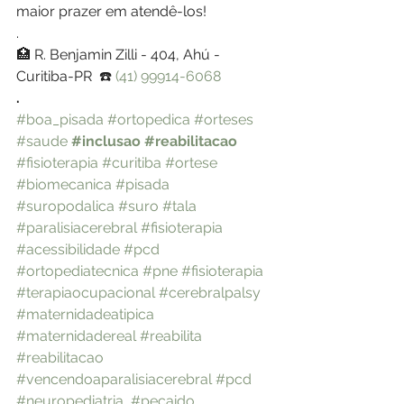
maior prazer em atendê-los!
.
🏥 R. Benjamin Zilli - 404, Ahú - 
Curitiba-PR  ☎️ 
(41) 99914-6068
.
#boa_pisada
#ortopedica
#orteses
#saude
#inclusao
#reabilitacao
#fisioterapia
#curitiba
#ortese
#biomecanica
#pisada
#suropodalica
#suro
#tala
#paralisiacerebral
#fisioterapia
#acessibilidade
#pcd
#ortopediatecnica
#pne
#fisioterapia
#terapiaocupacional
#cerebralpalsy
#maternidadeatipica
#maternidadereal
#reabilita
#reabilitacao
#vencendoaparalisiacerebral
#pcd
#neuropediatria
#pecaido