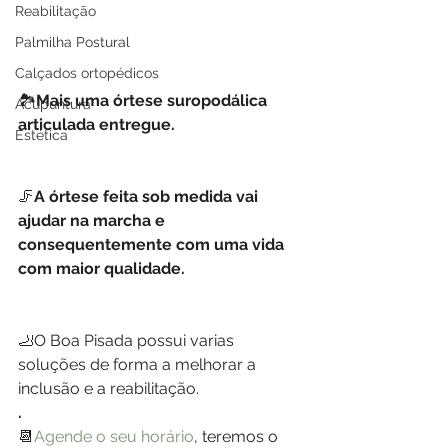
Reabilitação
Palmilha Postural
Calçados ortopédicos
🏞
Mais uma órtese suropodálica 
Acupuntura
articulada entregue.
Estética
🦵
A órtese feita sob medida vai 
ajudar na marcha e 
consequentemente com uma vida 
com maior qualidade.
🦶O Boa Pisada possui varias 
soluções de forma a melhorar a 
inclusão e a reabilitação. 
.
📆
Agende o seu horário
, teremos o 