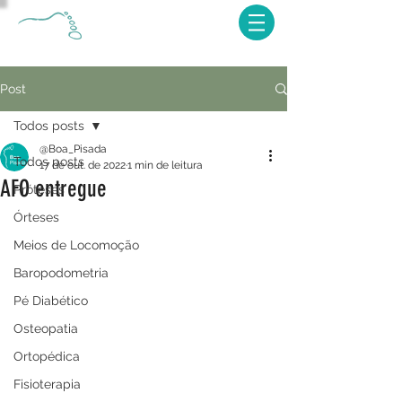
Post
Todos posts
@Boa_Pisada
Todos posts
17 de out. de 2022
1 min de leitura
AFO entregue
Próteses
Órteses
Meios de Locomoção
Baropodometria
Pé Diabético
Osteopatia
Ortopédica
Fisioterapia