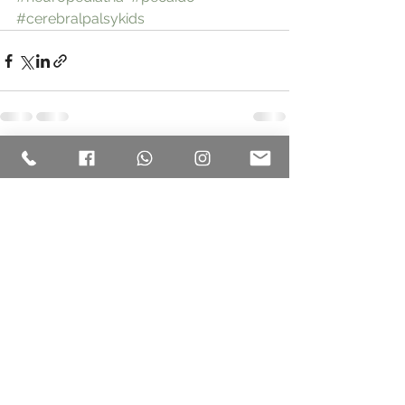
#cerebralpalsykids
Ver tudo
Posts recentes