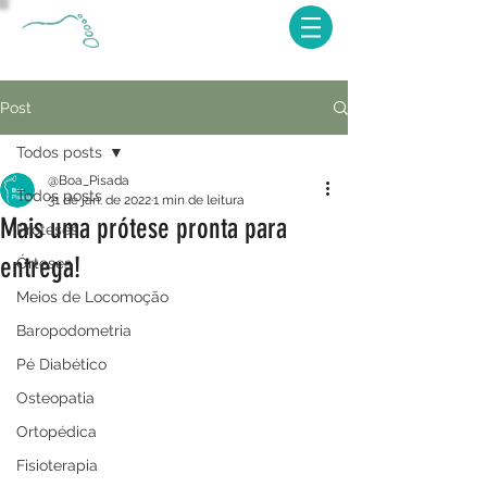
Post
Todos posts
@Boa_Pisada
Todos posts
31 de jan. de 2022
1 min de leitura
Mais uma prótese pronta para
Próteses
entrega!
Órteses
Meios de Locomoção
Baropodometria
Pé Diabético
Osteopatia
Ortopédica
Fisioterapia