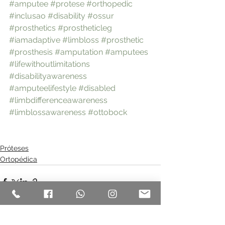
#amputee
#protese
#orthopedic
#inclusao
#disability
#ossur
#prosthetics
#prostheticleg
#iamadaptive
#limbloss
#prosthetic
#prosthesis
#amputation
#amputees
#lifewithoutlimitations
#disabilityawareness
#amputeelifestyle
#disabled
#limbdifferenceawareness
#limblossawareness
#ottobock
Próteses
Ortopédica