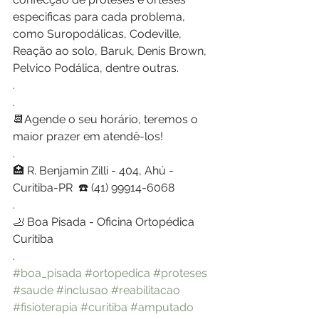
especificas para cada problema, 
como Suropodálicas, Codeville, 
Reação ao solo, Baruk, Denis Brown, 
Pelvico Podálica, dentre outras. 
. 
.
📆Agende o seu horário, teremos o 
maior prazer em atendê-los!
.
🏥 R. Benjamin Zilli - 404, Ahú - 
Curitiba-PR  ☎️ (41) 99914-6068
.
🦶 Boa Pisada - Oficina Ortopédica 
Curitiba
.
#boa_pisada
#ortopedica
#proteses
#saude
#inclusao
#reabilitacao
#fisioterapia
#curitiba
#amputado