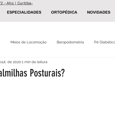
2 - Ahú | Curitiba-
ESPECIALIDADES
ORTOPÉDICA
NOVIDADES
s
Meios de Locomoção
Baropodometria
Pé Diabétic
 out. de 2020
1 min de leitura
Reabilitação
Palmilha Postural
Calçados ortopédicos
almilhas Posturais?