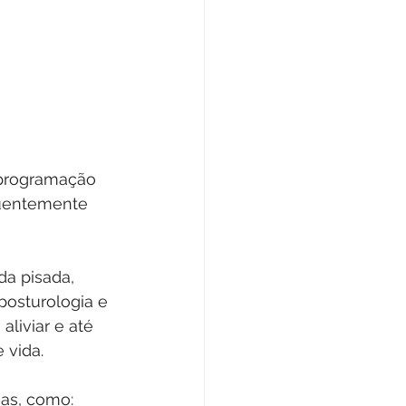
eprogramação 
quentemente 
da pisada, 
osturologia e 
liviar e até 
 vida.
as, como: 