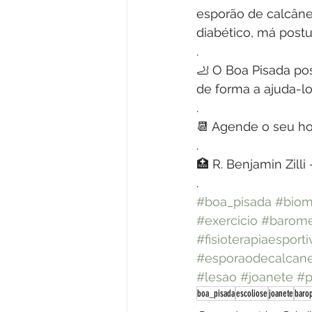
esporão de calcâneo
diabético, má postu
.
🦶 O Boa Pisada pos
de forma a ajuda-lo
.
📆 Agende o seu ho
.
🏥 R. Benjamin Zilli
.
#boa_pisada
#biom
#exercicio
#barome
#fisioterapiaesporti
#esporaodecalcan
#lesao
#joanete
#p
boa_pisada
escoliose
joanete
baro