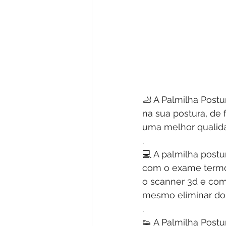
🦶 A Palmilha Postu
na sua postura, de
uma melhor qualida
.
💻 A palmilha postu
com o exame termog
o scanner 3d e com 
mesmo eliminar dor
.
👟 A Palmilha Post