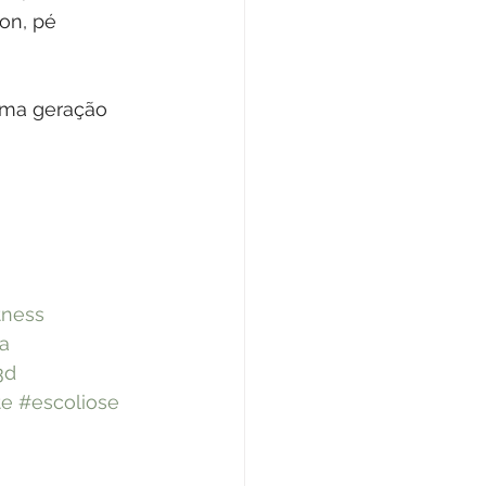
on, pé 
tima geração 
tness
ia
3d
te
#escoliose