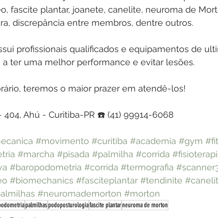
, fascite plantar, joanete, canelite, neuroma de Mort
ra, discrepância entre membros, dentre outros.
sui profissionais qualificados e equipamentos de ul
 a ter uma melhor performance e evitar lesões.
rário, teremos o maior prazer em atendê-los!
 - 404, Ahú - Curitiba-PR ☎️ (41) 99914-6068
ecanica
#movimento
#curitiba
#academia
#gym
#fi
tria
#marcha
#pisada
#palmilha
#corrida
#fisioterap
va
#baropodometria
#corrida
#termografia
#scanner
eo
#biomechanics
#fasciteplantar
#tendinite
#caneli
almilhas
#neuromademorton
#morton
podometria
palmilhas
podoposturologia
fascite plantar
neuroma de morton