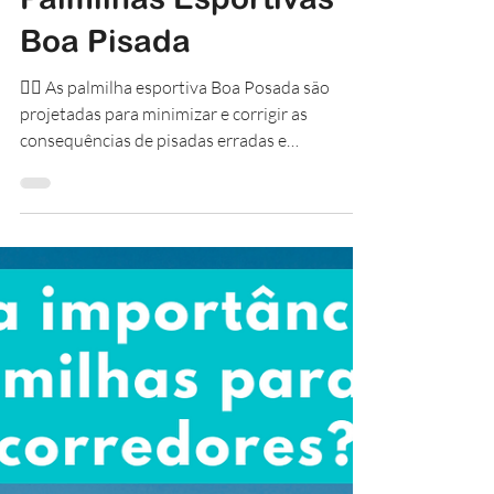
@Boa_Pisada
18 de ago. de 2022
Palmilhas Esportivas
Boa Pisada
🏃‍♂️ As palmilha esportiva Boa Posada são
projetadas para minimizar e corrigir as
consequências de pisadas erradas e
sobrecarga causadas...