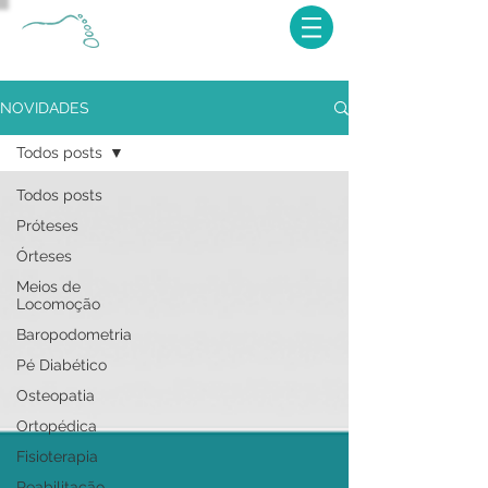
NOVIDADES
Todos posts
Todos posts
Próteses
Órteses
Meios de
Locomoção
Baropodometria
Pé Diabético
Osteopatia
Ortopédica
Fisioterapia
Reabilitação