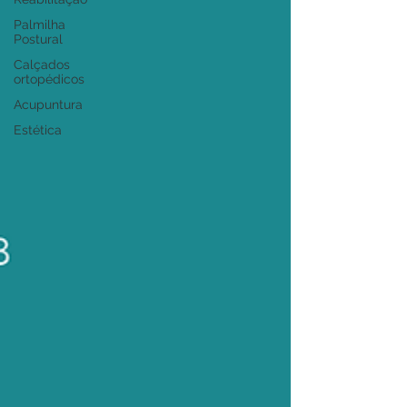
Palmilha
Postural
Calçados
ortopédicos
Acupuntura
Estética