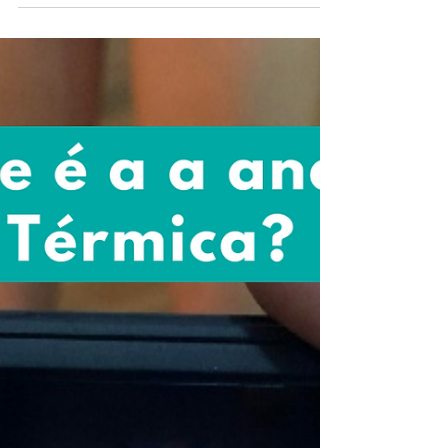
22 de jun. de 2022
Lesões nos esportes
📊 A analise da pisada, pode detectar a causa
deste problema. 🏃‍♂️Uma palmilha esportiva
projetada especificamente para atletas...