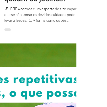
@Boa_Pisada
30 de jun. de 2022
Vc tem lesões ou dores
nos pés, coluna,
quadril ou joelhos?
🦵 . 🏃🏽‍♀️A corrida é um esporte de alto impacto
que se não tomar os devidos cuidados pode
levar a lesões. . 👟A forma como os pés...