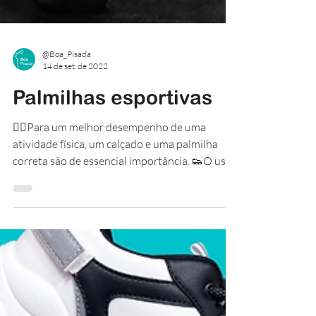
@Boa_Pisada
14 de set. de 2022
Palmilhas esportivas
🏋️‍♂️Para um melhor desempenho de uma
atividade física, um calçado e uma palmilha
correta são de essencial importância. 👟O uso
de um...