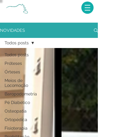
NOVIDADES
Todos posts
Todos posts
Próteses
Órteses
Meios de
Locomoção
Baropodometria
Pé Diabético
Osteopatia
Ortopédica
Fisioterapia
Reabilitação