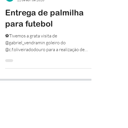
@Boa_Pisada
22 de abr. de 2020
Entrega de palmilha
para futebol
⚽️Tivemos a grata visita de
@gabriel_vendramin goleiro do
@c.f.oliveiradodouro para a realização de
palmilhas posturais e esportivas. ....