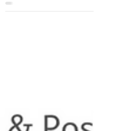
Therapy Science verificou que as palmilhas
posturais sob medida melhoram o pé chato. .
👟O...