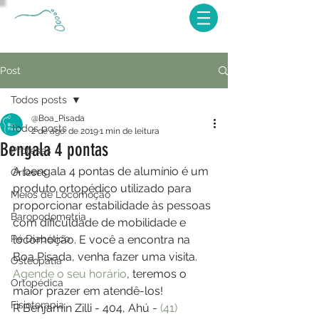
Post
Todos posts
@Boa_Pisada
Todos posts
2 de ago. de 2019
1 min de leitura
Bengala 4 pontas
Próteses
A bengala 4 pontas de alumínio é um 
Órteses
produto ortopédico utilizado para 
Meios de Locomoção
proporcionar estabilidade às pessoas 
Baropodometria
com dificuldade de mobilidade e 
Pé Diabético
locomoção. E você a encontra na 
Boa Pisada, venha fazer uma visita.
Osteopatia
Agende o seu horário
, teremos o 
Ortopédica
maior prazer em atendê-los!
Fisioterapia
R Benjamin Zilli - 404, Ahú - 
(41) 