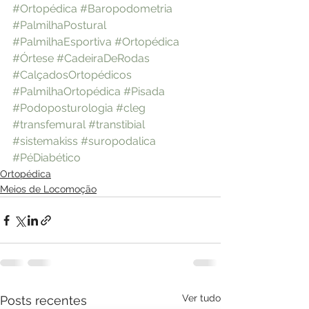
#Ortopédica
#Baropodometria
#PalmilhaPostural
#PalmilhaEsportiva
#Ortopédica
#Órtese
#CadeiraDeRodas
#CalçadosOrtopédicos
#PalmilhaOrtopédica
#Pisada
#Podoposturologia
#cleg
#transfemural
#transtibial
#sistemakiss
#suropodalica
#PéDiabético
Ortopédica
Meios de Locomoção
Ver tudo
Posts recentes