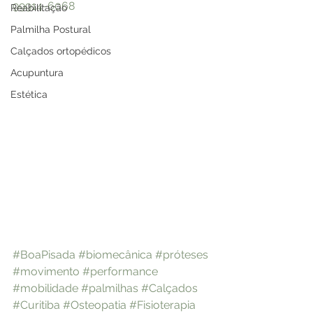
99914-6068
Reabilitação
Palmilha Postural
Calçados ortopédicos
Acupuntura
Estética
#BoaPisada
#biomecânica
#próteses
#movimento
#performance
#mobilidade
#palmilhas
#Calçados
#Curitiba
#Osteopatia
#Fisioterapia