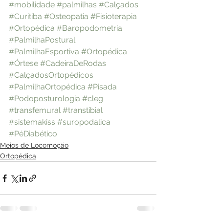
#mobilidade
#palmilhas
#Calçados
#Curitiba
#Osteopatia
#Fisioterapia
#Ortopédica
#Baropodometria
#PalmilhaPostural
#PalmilhaEsportiva
#Ortopédica
#Órtese
#CadeiraDeRodas
#CalçadosOrtopédicos
#PalmilhaOrtopédica
#Pisada
#Podoposturologia
#cleg
#transfemural
#transtibial
#sistemakiss
#suropodalica
#PéDiabético
Meios de Locomoção
Ortopédica