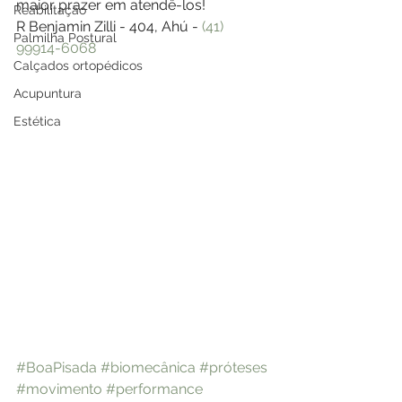
maior prazer em atendê-los!
Reabilitação
R Benjamin Zilli - 404, Ahú - 
(41) 
Palmilha Postural
99914-6068
Calçados ortopédicos
Acupuntura
Estética
#BoaPisada
#biomecânica
#próteses
#movimento
#performance