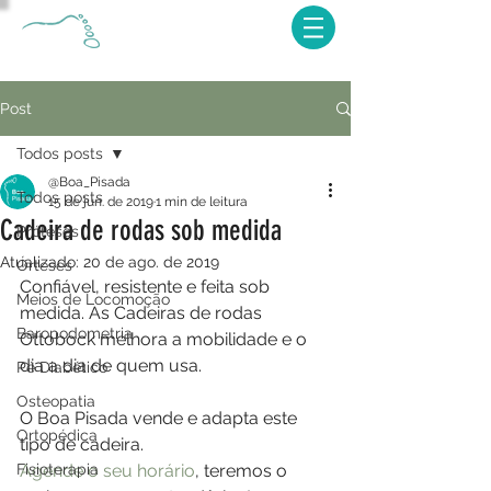
Post
Todos posts
@Boa_Pisada
Todos posts
15 de jun. de 2019
1 min de leitura
Cadeira de rodas sob medida
Próteses
Atualizado:
20 de ago. de 2019
Órteses
Confiável, resistente e feita sob 
Meios de Locomoção
medida. As Cadeiras de rodas 
Baropodometria
Ottobock melhora a mobilidade e o 
dia a dia de quem usa.
Pé Diabético
Osteopatia
O Boa Pisada vende e adapta este 
Ortopédica
tipo de cadeira.
Fisioterapia
Agende o seu horário
, teremos o 