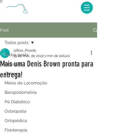
Post
Todos posts
@Boa_Pisada
Todos posts
19 de mai. de 2022
1 min de leitura
Mais uma Denis Brown pronta para
Próteses
entrega!
Órteses
Meios de Locomoção
Baropodometria
Pé Diabético
Osteopatia
Ortopédica
Fisioterapia