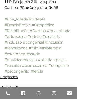
🏥 R. Benjamin Zilli - 404, Ahú - 
Curitiba-PR ☎️ (41) 99914-6068
.
#Boa_Pisada
#Órteses
#DennisBrown
#Ortopédica
#Reabilitação
#Curitiba
#boa_pisada
#ortopedica
#ortese
#disability
#inclusao
#congenital
#inclusion
#reabilitacao
#fisio
#fisioterapia
#cwb
#pcd
#saude
#qualidadedevida
#pisada
#physio
#reabilita
#biomecanica
#congenito
#pecongenito
#ferula
Ortopédica