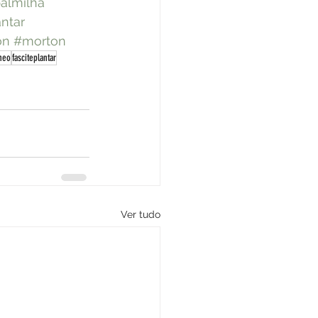
almilha
antar
on
#morton
neo
fasciteplantar
Ver tudo