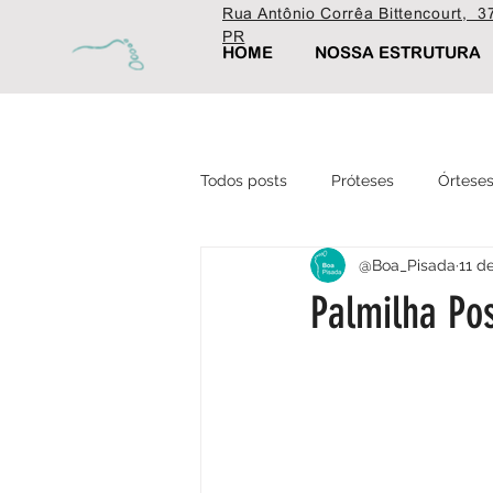
Rua Antônio Corrêa Bittencourt, 37
PR
HOME
NOSSA ESTRUTURA
Todos posts
Próteses
Órtese
@Boa_Pisada
11 d
Ortopédica
Fisioterapia
Palmilha Po
Estética