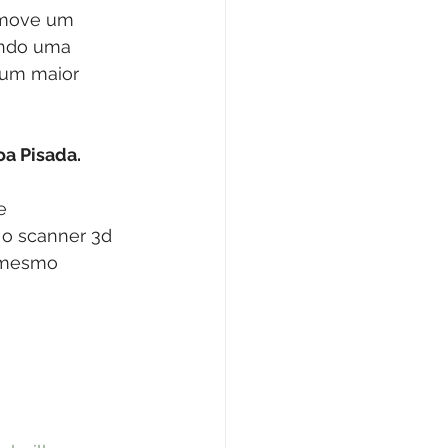
omove um 
endo uma 
 um maior 
oa Pisada.
e 
 o scanner 3d 
é mesmo 