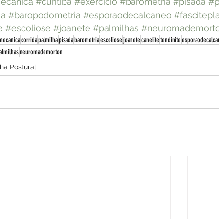
ecanica
#curitiba
#exercicio
#barometria
#pisada
#p
ia
#baropodometria
#esporaodecalcaneo
#fascitepl
e
#escoliose
#joanete
#palmilhas
#neuromademort
mecanica
corrida
palmilha
pisada
barometria
escoliose
joanete
canelite
tendinite
esporaodecalca
almilhas
neuromademorton
ha Postural