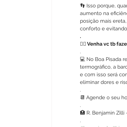
👣 Isso porque, qu
aumento na eficiên
posição mais ereta
conforto e evitando
.
🏃‍♀️
 Venha vc tb faze
.
💻 No Boa Pisada r
termográfico, a ba
e com isso será co
eliminar dores e ri
.
📆 Agende o seu ho
.
🏥 R. Benjamin Zilli
.