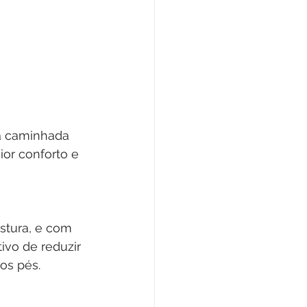
a caminhada 
or conforto e 
stura, e com 
ivo de reduzir 
os pés. 