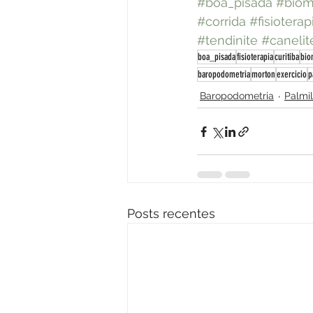
#boa_pisada
#biom
#corrida
#fisioterap
#tendinite
#canelit
boa_pisada
fisioterapia
curitiba
bio
baropodometria
morton
exercicio
p
Baropodometria
Palmil
Posts recentes