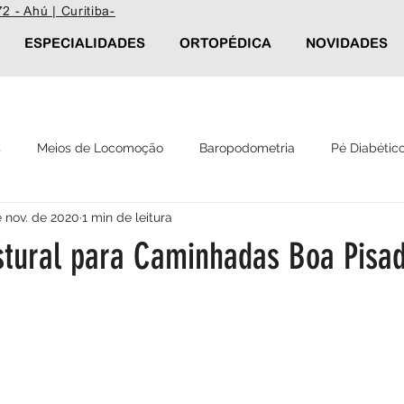
2 - Ahú | Curitiba-
ESPECIALIDADES
ORTOPÉDICA
NOVIDADES
s
Meios de Locomoção
Baropodometria
Pé Diabétic
e nov. de 2020
1 min de leitura
Reabilitação
Palmilha Postural
Calçados ortopédicos
stural para Caminhadas Boa Pisa