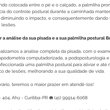
ando colocada entre o pé e o calçado, a palmilha pr
cia do controle postural durante a caminhada mant
, diminuindo o impacto, e consequentemente dando
 lesões.
r a análise da sua pisada e a sua palmilha postural B
ealizamos a analise completa da pisada, com o exam
ropodometria computadorizada, a podoposturologia e
nfeccionada uma palmilha postural para aliviar e at
sco de lesões, melhorando a sua qualidade de vida. 
rário, teremos o maior prazer em atendê-los!
 - 404, Ahú - Curitiba-PR ☎️ (41) 99914-6068