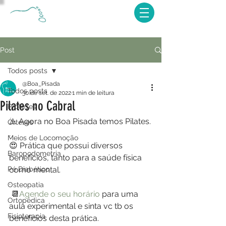
Post
Todos posts
@Boa_Pisada
Todos posts
30 de set. de 2022
1 min de leitura
Pilates no Cabral
Próteses
⚠️ Agora no Boa Pisada temos Pilates.
Órteses
.
Meios de Locomoção
😍 Prática que possui diversos 
Baropodometria
benefícios, tanto para a saúde física 
Pé Diabético
como mental.
.
Osteopatia
 📆
Agende o seu horário
 para uma 
Ortopédica
aula experimental e sinta vc tb os 
Fisioterapia
benefícios desta prática.