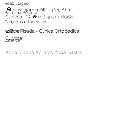
.
Reabilitação
 🏥 R. Benjamin Zilli - 404, Ahú - 
Palmilha Postural
Curitiba-PR  ☎️ 
(41) 99914-6068
Calçados ortopédicos
.
🦶Boa Pisada - Clinica Ortopédica 
Acupuntura
Curitiba
Estética
.
#boa_pisada
#pilates
#boa_pilates