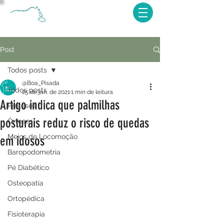
Post
Todos posts
@Boa_Pisada
Todos posts
25 de jan. de 2021
1 min de leitura
Artigo indica que palmilhas
Próteses
posturais reduz o risco de quedas
Órteses
Meios de Locomoção
em idosos
Baropodometria
Pé Diabético
Osteopatia
Ortopédica
Fisioterapia