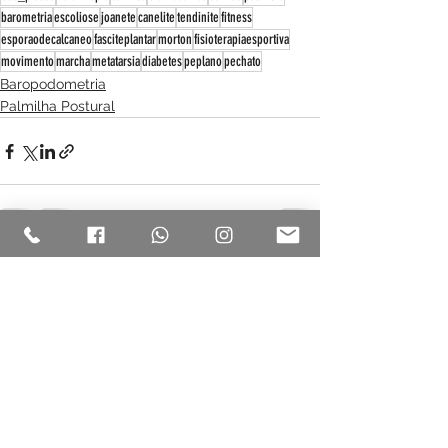
barometria
escoliose
joanete
canelite
tendinite
fitness
esporaodecalcaneo
fasciteplantar
morton
fisioterapiaesportiva
movimento
marcha
metatarsia
diabetes
peplano
pechato
Baropodometria
Palmilha Postural
Ver tudo
Posts recentes