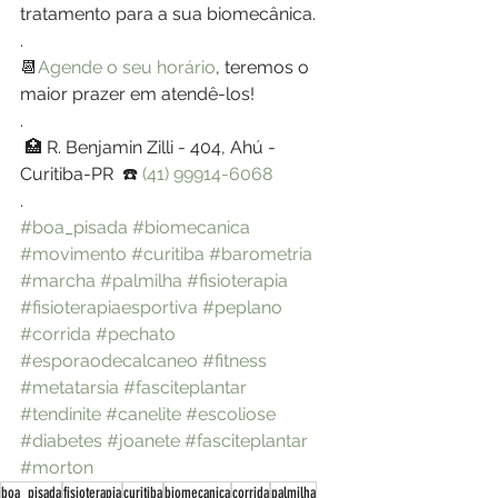
tratamento para a sua biomecânica. 
.
📆
Agende o seu horário
, teremos o 
maior prazer em atendê-los!
.
 🏥 R. Benjamin Zilli - 404, Ahú - 
Curitiba-PR  ☎️ 
(41) 99914-6068
.
#boa_pisada
#biomecanica
#movimento
#curitiba
#barometria
#marcha
#palmilha
#fisioterapia
#fisioterapiaesportiva
#peplano
#corrida
#pechato
#esporaodecalcaneo
#fitness
#metatarsia
#fasciteplantar
#tendinite
#canelite
#escoliose
#diabetes
#joanete
#fasciteplantar
#morton
boa_pisada
fisioterapia
curitiba
biomecanica
corrida
palmilha