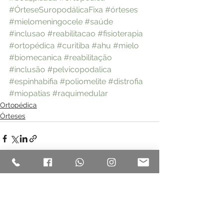
#ÓrteseSuropodálicaFixa
#órteses
#mielomeningocele
#saúde
#inclusao
#reabilitacao
#fisioterapia
#ortopédica
#curitiba
#ahu
#mielo
#biomecanica
#reabilitação
#inclusão
#pelvicopodalica
#espinhabifia
#poliomelite
#distrofia
#miopatias
#raquimedular
Ortopédica
Órteses
Ver tudo
Posts recentes