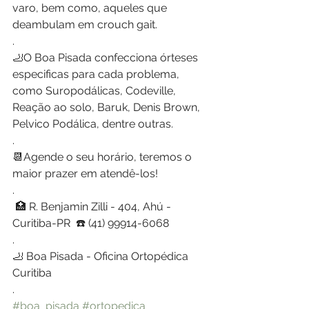
varo, bem como, aqueles que 
deambulam em crouch gait. 
.
🦶O Boa Pisada confecciona órteses 
especificas para cada problema, 
como Suropodálicas, Codeville, 
Reação ao solo, Baruk, Denis Brown, 
Pelvico Podálica, dentre outras. 
.
📆Agende o seu horário, teremos o 
maior prazer em atendê-los!
.
 🏥 R. Benjamin Zilli - 404, Ahú - 
Curitiba-PR  ☎️ (41) 99914-6068
.
🦶 Boa Pisada - Oficina Ortopédica 
Curitiba
.
#boa_pisada
#ortopedica