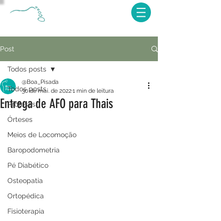
Post
Todos posts
@Boa_Pisada
Todos posts
30 de mai. de 2022
1 min de leitura
Entrega de AFO para Thais
Próteses
Órteses
Meios de Locomoção
Baropodometria
Pé Diabético
Osteopatia
Ortopédica
Fisioterapia