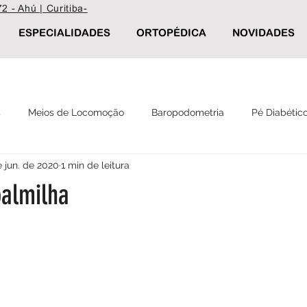
2 - Ahú | Curitiba-
ESPECIALIDADES
ORTOPÉDICA
NOVIDADES
s
Meios de Locomoção
Baropodometria
Pé Diabétic
e jun. de 2020
1 min de leitura
Reabilitação
Palmilha Postural
Calçados ortopédicos
palmilha