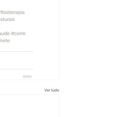
fisioterapia
sturais
aude
#corre
nete
Ver tudo