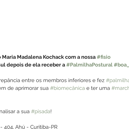
o Maria Madalena Kochack com a nossa 
#fisio
ul depois de ela receber a 
#PalmilhaPostural
#boa_
repância entre os membros inferiores e fez 
#palmilh
além de aprimorar sua 
#biomecânica
 e ter uma 
#marc
lisar a sua 
#pisada
!
i - 404, Ahú - Curitiba-PR  