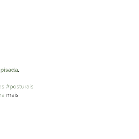
pisada
.
as
#posturais
ha
 mais 