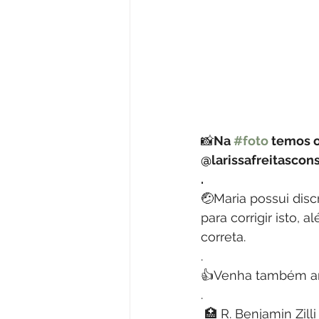
📸
Na 
#foto
 temos 
@larissafreitascons
.
🤕Maria possui disc
para corrigir isto, 
correta.
.
👍Venha também ana
.
 🏥 R. Benjamin Zill