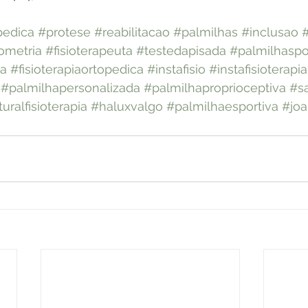
pedica
#protese
#reabilitacao
#palmilhas
#inclusao
#
ometria
#fisioterapeuta
#testedapisada
#palmilhaspo
ca
#fisioterapiaortopedica
#instafisio
#instafisioterapia
#palmilhapersonalizada
#palmilhaproprioceptiva
#s
uralfisioterapia
#haluxvalgo
#palmilhaesportiva
#joa