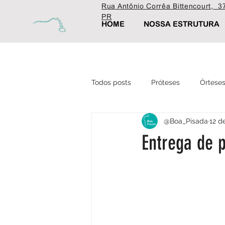
Rua Antônio Corrêa Bittencourt, 37
PR
HOME
NOSSA ESTRUTURA
Todos posts
Próteses
Órtese
@Boa_Pisada
12 d
Ortopédica
Fisioterapia
Entrega de 
Estética