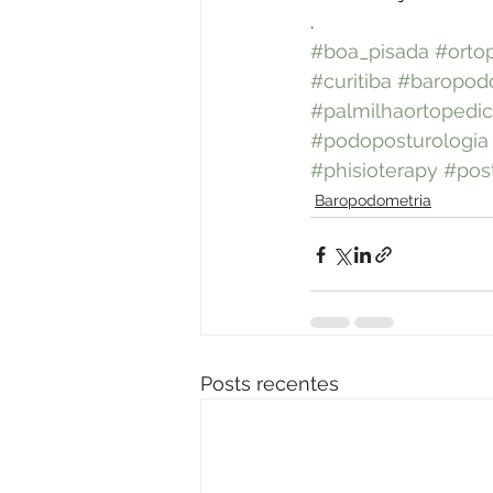
.
#boa_pisada
#orto
#curitiba
#baropod
#palmilhaortopedi
#podoposturologia
#phisioterapy
#post
Baropodometria
Posts recentes