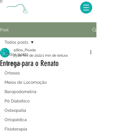
Post
Todos posts
@Boa_Pisada
Todos posts
23 de fev. de 2022
1 min de leitura
Entrega para o Renato
Próteses
Órteses
Meios de Locomoção
Baropodometria
Pé Diabético
Osteopatia
Ortopédica
Fisioterapia