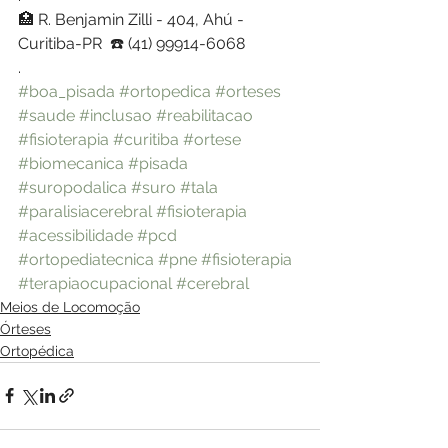
🏥 R. Benjamin Zilli - 404, Ahú - 
Curitiba-PR  ☎️ (41) 99914-6068
.
#boa_pisada
#ortopedica
#orteses
#saude
#inclusao
#reabilitacao
#fisioterapia
#curitiba
#ortese
#biomecanica
#pisada
#suropodalica
#suro
#tala
#paralisiacerebral
#fisioterapia
#acessibilidade
#pcd
#ortopediatecnica
#pne
#fisioterapia
#terapiaocupacional
#cerebral
Meios de Locomoção
Órteses
Ortopédica