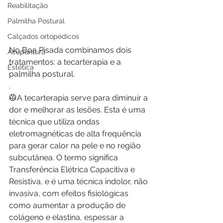
Reabilitação
Palmilha Postural
Calçados ortopédicos
No Boa Pisada combinamos dois 
Acupuntura
tratamentos: a tecarterapia e a 
Estética
palmilha postural.
.
🥼A tecarterapia serve para diminuir a 
dor e melhorar as lesões. Esta é uma 
técnica que utiliza ondas 
eletromagnéticas de alta frequência 
para gerar calor na pele e no região 
subcutânea. O termo significa 
Transferência Elétrica Capacitiva e 
Resistiva, e é uma técnica indolor, não 
invasiva, com efeitos fisiológicas 
como aumentar a produção de 
colágeno e elastina, espessar a 