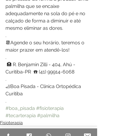
palmilha que se encaixe 
adequadamente na sola do pé e no 
calçado de forma a diminuir e até 
mesmo eliminar as dores.
.
📆Agende o seu horário, teremos o 
maior prazer em atendê-los!
.
 🏥 R. Benjamin Zilli - 404, Ahú - 
Curitiba-PR  ☎️ (41) 99914-6068
.
🦶Boa Pisada - Clinica Ortopédica 
Curitiba
.
#boa_pisada
#fisioterapia
#tecarterapia
#palmilha
Fisioterapia