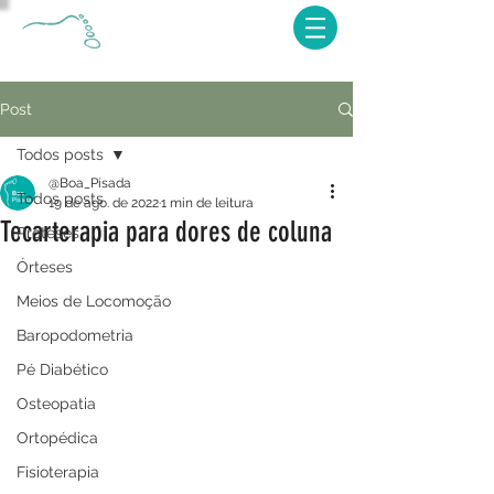
Post
Todos posts
@Boa_Pisada
Todos posts
19 de ago. de 2022
1 min de leitura
Tecarterapia para dores de coluna
Próteses
Órteses
Meios de Locomoção
Baropodometria
Pé Diabético
Osteopatia
Ortopédica
Fisioterapia