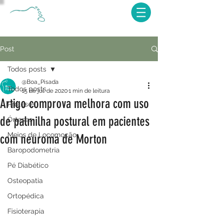
Post
Todos posts
@Boa_Pisada
Todos posts
15 de jul. de 2020
1 min de leitura
Artigo comprova melhora com uso
Próteses
de palmilha postural em pacientes
Órteses
Meios de Locomoção
com neuroma de Morton
Baropodometria
Pé Diabético
Osteopatia
Ortopédica
Fisioterapia