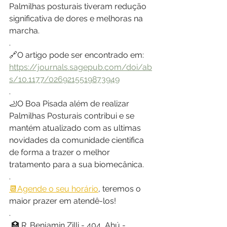
Palmilhas posturais tiveram redução 
significativa de dores e melhoras na 
marcha.
.
🔗O artigo pode ser encontrado em: 
https://journals.sagepub.com/doi/ab
s/10.1177/0269215519873949
.
🦶O Boa Pisada além de realizar 
Palmilhas Posturais contribui e se 
mantém atualizado com as ultimas 
novidades da comunidade cientifica 
de forma a trazer o melhor 
tratamento para a sua biomecânica. 
.
📆
Agende o seu horário
, teremos o 
maior prazer em atendê-los!
.
 🏥 R. Benjamin Zilli - 404, Ahú - 