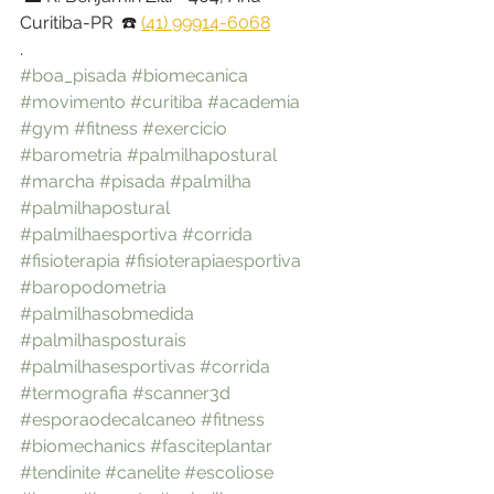
Curitiba-PR  ☎️ 
(41) 99914-6068
.
#boa_pisada
#biomecanica
#movimento
#curitiba
#academia
#gym
#fitness
#exercicio
#barometria
#palmilhapostural
#marcha
#pisada
#palmilha
#palmilhapostural
#palmilhaesportiva
#corrida
#fisioterapia
#fisioterapiaesportiva
#baropodometria
#palmilhasobmedida
#palmilhasposturais
#palmilhasesportivas
#corrida
#termografia
#scanner3d
#esporaodecalcaneo
#fitness
#biomechanics
#fasciteplantar
#tendinite
#canelite
#escoliose