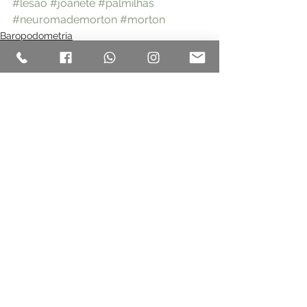
#lesao
#joanete
#palmilhas
#neuromademorton
#morton
Baropodometria
Palmilha Postural
Ver tudo
Posts recentes