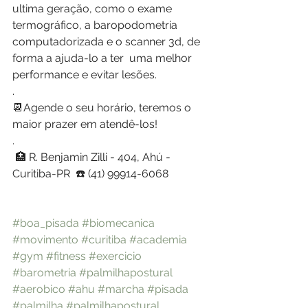
ultima geração, como o exame 
termográfico, a baropodometria 
computadorizada e o scanner 3d, de 
forma a ajuda-lo a ter  uma melhor 
performance e evitar lesões.
.
📆Agende o seu horário, teremos o 
maior prazer em atendê-los!
.
 🏥 R. Benjamin Zilli - 404, Ahú - 
Curitiba-PR  ☎️ (41) 99914-6068
#boa_pisada
#biomecanica
#movimento
#curitiba
#academia
#gym
#fitness
#exercicio
#barometria
#palmilhapostural
#aerobico
#ahu
#marcha
#pisada
#palmilha
#palmilhapostural