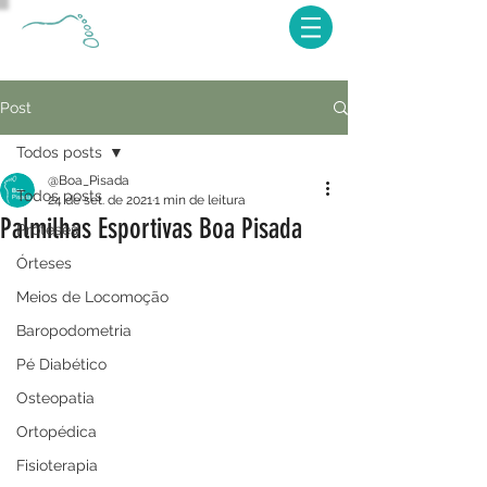
Post
Todos posts
@Boa_Pisada
Todos posts
24 de set. de 2021
1 min de leitura
Palmilhas Esportivas Boa Pisada
Próteses
Órteses
Meios de Locomoção
Baropodometria
Pé Diabético
Osteopatia
Ortopédica
Fisioterapia