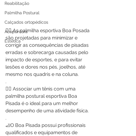
Reabilitação
Palmilha Postural
Calçados ortopédicos
🏃‍♂️ As palmilha esportiva Boa Posada 
Acupuntura
são projetadas para minimizar e 
Estética
corrigir as consequências de pisadas 
erradas e sobrecarga causadas pelo 
impacto de esportes, e para evitar 
lesões e dores nos pés, joelhos, até 
mesmo nos quadris e na coluna.
.
🏋️‍♂️ Associar um tênis com uma 
palmilha postural esportiva Boa 
Pisada é o ideal para um melhor 
desempenho de uma atividade física.
.
🦶O Boa Pisada possui profissionais 
qualificados e equipamentos de 