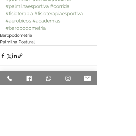
#palmilhaesportiva
#corrida
#fisioterapia
#fisioterapiaesportiva
#aerobicos
#academias
#baropodometria
Baropodometria
Palmilha Postural
Ver tudo
Posts recentes