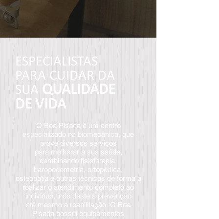
ESPECIALISTAS
PARA CUIDAR DA
QUALIDADE
SUA
DE VIDA
O Boa Pisada é um centro
especializado na biomecânica, que
prove diversos serviços
para melhorar a sua saúde,
combinando fisioterapia,
baropodometria, ortopédica,
osteopatia e outras técnicas de forma a
realizar o atendimento completo ao
individuo, indo deste a prevenção
até mesmo a reabilitação. O Boa
Pisada possui
equipamentos