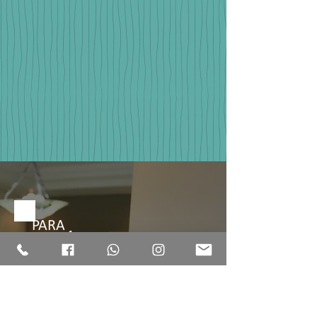
PARA
DIABÉTICOS
O Boa Pisada oferece analises
completas e personalizadas para
pessoas diabéticas de forma a
prevenir e no tratamento de pé
diabético.