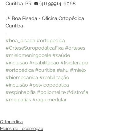
Curitiba-PR  ☎️ (41) 99914-6068
.
🦶 Boa Pisada - Oficina Ortopédica 
Curitiba
.
#boa_pisada
#ortopedica
#ÓrteseSuropodálicaFixa
#órteses
#mielomeningocele
#saúde
#inclusao
#reabilitacao
#fisioterapia
#ortopédica
#curitiba
#ahu
#mielo
#biomecanica
#reabilitação
#inclusão
#pelvicopodalica
#espinhabifia
#poliomelite
#distrofia
#miopatias
#raquimedular
Ortopédica
Meios de Locomoção