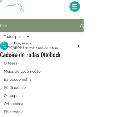
Post
Todos posts
@Boa_Pisada
Todos posts
8 de nov. de 2021
1 min de leitura
Cadeira de rodas Ottobock
Próteses
Órteses
Meios de Locomoção
Baropodometria
Pé Diabético
Osteopatia
Ortopédica
Fisioterapia